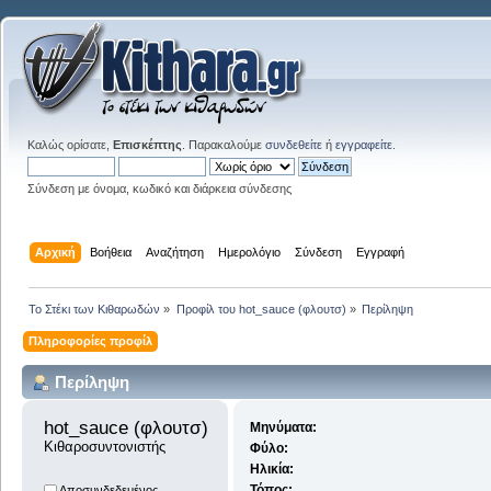
Καλώς ορίσατε,
Επισκέπτης
. Παρακαλούμε
συνδεθείτε
ή
εγγραφείτε
.
Σύνδεση με όνομα, κωδικό και διάρκεια σύνδεσης
Αρχική
Βοήθεια
Αναζήτηση
Ημερολόγιο
Σύνδεση
Εγγραφή
Το Στέκι των Κιθαρωδών
»
Προφίλ του hot_sauce (φλουτσ)
»
Περίληψη
Πληροφορίες προφίλ
Περίληψη
hot_sauce (φλουτσ) 
Μηνύματα:
Κιθαροσυντονιστής
Φύλο:
Ηλικία:
Τόπος:
Αποσυνδεδεμένος