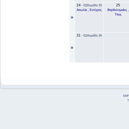
24
25
-
Εβδομάδα 35
Αιτωλία , Ευτύχιος
Βαρθολομαίος ,
Τίτος
»
31
-
Εβδομάδα 36
»
SMF
T