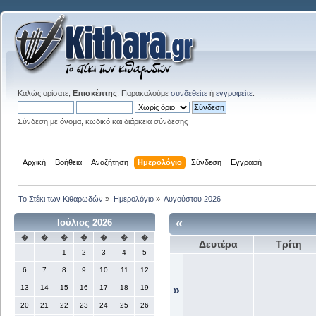
Καλώς ορίσατε,
Επισκέπτης
. Παρακαλούμε
συνδεθείτε
ή
εγγραφείτε
.
Σύνδεση με όνομα, κωδικό και διάρκεια σύνδεσης
Αρχική
Βοήθεια
Αναζήτηση
Ημερολόγιο
Σύνδεση
Εγγραφή
Το Στέκι των Κιθαρωδών
»
Ημερολόγιο
»
Αυγούστου 2026
«
Ιούλιος 2026
�
�
�
�
�
�
�
Δευτέρα
Τρίτη
1
2
3
4
5
6
7
8
9
10
11
12
13
14
15
16
17
18
19
»
20
21
22
23
24
25
26