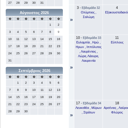
27
28
29
30
31
3
4
-
Εβδομάδα 32
Ολύμπιος ,
Εξακουστοδιανό
Αύγουστος 2026
Σαλώμη
»
�
�
�
�
�
�
�
1
2
3
4
5
6
7
8
9
10
11
-
Εβδομάδα 33
10
11
12
13
14
15
16
Ευλαμπία , Ηρώ ,
Εύπλους
17
18
19
20
21
22
23
Ηρων , Ιππόλυτος
, Λαυρέντιος ,
24
25
26
27
28
29
30
Λώρα, Λάουρα,
Λαυρεντία
31
»
Σεπτέμβριος 2026
�
�
�
�
�
�
�
1
2
3
4
5
6
7
8
9
10
11
12
13
14
15
16
17
18
19
20
17
18
-
Εβδομάδα 34
21
22
23
24
25
26
27
Λευκοθέα , Μύρων
Αρσένιος , Λαύρος
28
29
30
, Στράτων
Φλώρος
»