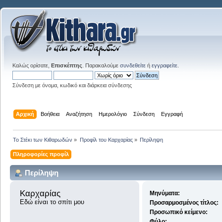
Καλώς ορίσατε,
Επισκέπτης
. Παρακαλούμε
συνδεθείτε
ή
εγγραφείτε
.
Σύνδεση με όνομα, κωδικό και διάρκεια σύνδεσης
Αρχική
Βοήθεια
Αναζήτηση
Ημερολόγιο
Σύνδεση
Εγγραφή
Το Στέκι των Κιθαρωδών
»
Προφίλ του Καρχαρίας
»
Περίληψη
Πληροφορίες προφίλ
Περίληψη
Καρχαρίας 
Μηνύματα:
Εδώ είναι το σπίτι μου
Προσαρμοσμένος τίτλος:
Προσωπικό κείμενο:
Φύλο: