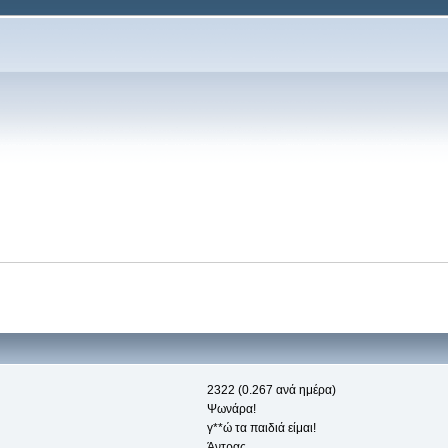
2322 (0.267 ανά ημέρα)
Ψωνάρα!
γ**ώ τα παιδιά είμαι!
Άντρας