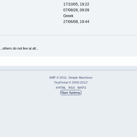
17/10/05, 19:22
07/08/26, 09:09
Greek
27/06/08, 19:44
.others do not live at all...
SMF © 2011
,
Simple Machines
TinyPortal
© 2005-2012
'
XHTML
RSS
WAP2
Όροι Χρήσης