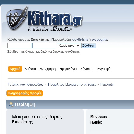
Καλώς ορίσατε,
Επισκέπτης
. Παρακαλούμε
συνδεθείτε
ή
εγγραφείτε
.
Σύνδεση με όνομα, κωδικό και διάρκεια σύνδεσης
Αρχική
Βοήθεια
Αναζήτηση
Ημερολόγιο
Σύνδεση
Εγγραφή
Το Στέκι των Κιθαρωδών
»
Προφίλ του Μακρια απο τις 9αρες
»
Περίληψη
Πληροφορίες προφίλ
Περίληψη
Μακρια απο τις 9αρες 
Μηνύματα:
Επισκέπτης
Ηλικία: