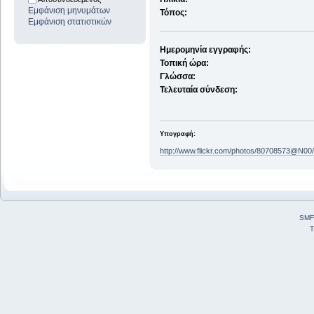
Εμφάνιση μηνυμάτων
Τόπος:
Εμφάνιση στατιστικών
Ημερομηνία εγγραφής:
Τοπική ώρα:
Γλώσσα:
Τελευταία σύνδεση:
Υπογραφή:
http://www.flickr.com/photos/80708573@N00/
SMF
T