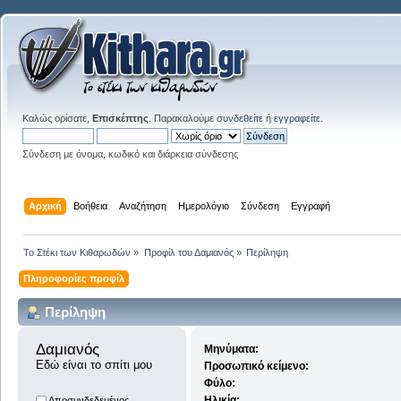
Καλώς ορίσατε,
Επισκέπτης
. Παρακαλούμε
συνδεθείτε
ή
εγγραφείτε
.
Σύνδεση με όνομα, κωδικό και διάρκεια σύνδεσης
Αρχική
Βοήθεια
Αναζήτηση
Ημερολόγιο
Σύνδεση
Εγγραφή
Το Στέκι των Κιθαρωδών
»
Προφίλ του Δαμιανός
»
Περίληψη
Πληροφορίες προφίλ
Περίληψη
Δαμιανός 
Μηνύματα:
Εδώ είναι το σπίτι μου
Προσωπικό κείμενο:
Φύλο:
Ηλικία:
Αποσυνδεδεμένος