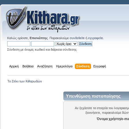
Καλώς ορίσατε,
Επισκέπτης
. Παρακαλούμε
συνδεθείτε
ή
εγγραφείτε
.
Σύνδεση με όνομα, κωδικό και διάρκεια σύνδεσης
Αρχική
Βοήθεια
Αναζήτηση
Ημερολόγιο
Σύνδεση
Εγγραφή
Το Στέκι των Κιθαρωδών
Υπενθύμιση πιστοποίησης
Αν ξεχάσατε τα στοιχεία του λογαριασ
ξεκινήσετε, παρακαλούμε δώστ
Όνομα χρήστη/e-mai