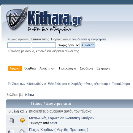
Καλώς ορίσατε,
Επισκέπτης
. Παρακαλούμε
συνδεθείτε
ή
εγγραφείτε
.
Σύνδεση με όνομα, κωδικό και διάρκεια σύνδεσης
Αρχική
Βοήθεια
Αναζήτηση
Ημερολόγιο
Σύνδεση
Εγγραφή
Το Στέκι των Κιθαρωδών
»
Ειδικά θέματα
»
Χορδές, πένες, αξεσουάρ
»
Τα καλύτερα...
Σελίδες: [
1
]
Κάτω
Τίτλος
/
Ξεκίνησε από
0 μέλη και 2 επισκέπτες διαβάζουν αυτόν τον πίνακα.
Μεταλλικές Χορδές σε Κλασσική Κιθάρα?
Ξεκίνησε από
asfet
Παχος Χορδων ( Μεγεθη-Προτασεις )