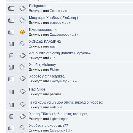
Pickguards...
Ξεκίνησε από
Zoso
«
1
2
»
Μαυρισμα Χορδων ( Επιλυση )
Ξεκίνησε από
placebo
«
1
2
»
Κλασικοακουστικη;
Ξεκίνησε από
Σταυροφόρος
«
1
2
»
ΧΟΡΔΕΣ ΚΛΑΣΙΚΗΣ
Ξεκίνησε από
aljam
Ασυρματη συνδεση μουσικων οργανων
Ξεκίνησε από
GP
Χορδες Alchemy...
Ξεκίνησε από
Fighter
Χορδές για ηλεκτρικές.
Ξεκίνησε από
Παναγιώτης
«
1
2
»
Περι Slide
Ξεκίνησε από psomas
Τι να κάνω να μη μου σπάνε εύκολα οι χορδές;
Ξεκίνησε από
ikatsoun
Χρηση ΕΙδικου λαδιου στις ταστιερες
Ξεκίνησε από
Lightstringer
Χορδες για ακουστικη??
Ξεκίνησε από
Σωτήρης
«
1
2
»