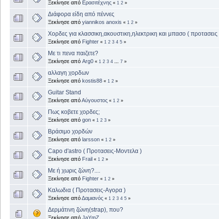
Ξεκίνησε από
Ερασιτέχνης
«
1
2
»
Διάφορα είδη από πέννες
Ξεκίνησε από
yiannikos anoxis
«
1
2
»
Χορδες για κλασσικη,ακουστικη,ηλεκτρικη και μπασο ( προτασεις 
Ξεκίνησε από
Fighter
«
1
2
3
4
5
»
Με τι πενα παιζετε?
Ξεκίνησε από
Arg0
«
1
2
3
4
...
7
»
αλλαγη χορδων
Ξεκίνησε από
kostis88
«
1
2
»
Guitar Stand
Ξεκίνησε από
Αύγουστος
«
1
2
»
Πως κοβετε χορδες;
Ξεκίνησε από
gon
«
1
2
3
»
Βράσιμο χορδών
Ξεκίνησε από
larsson
«
1
2
»
Capo d'astro ( Προτασεις-Μοντελα )
Ξεκίνησε από
Frail
«
1
2
»
Με ή χωρις ζώνη?....
Ξεκίνησε από
Fighter
«
1
2
»
Καλωδια ( Προτασεις-Αγορα )
Ξεκίνησε από
Δαμιανός
«
1
2
3
4
5
»
Δερμάτινη ζώνη(strap), που?
Ξεκίνησε από
JaYmZ