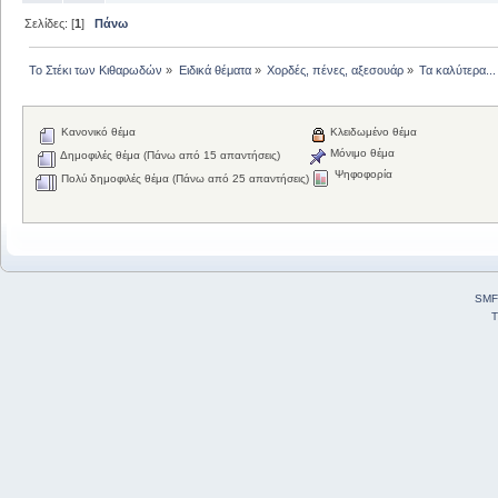
Σελίδες: [
1
]
Πάνω
Το Στέκι των Κιθαρωδών
»
Ειδικά θέματα
»
Χορδές, πένες, αξεσουάρ
»
Τα καλύτερα...
Κανονικό θέμα
Κλειδωμένο θέμα
Μόνιμο θέμα
Δημοφιλές θέμα (Πάνω από 15 απαντήσεις)
Ψηφοφορία
Πολύ δημοφιλές θέμα (Πάνω από 25 απαντήσεις)
SMF
T