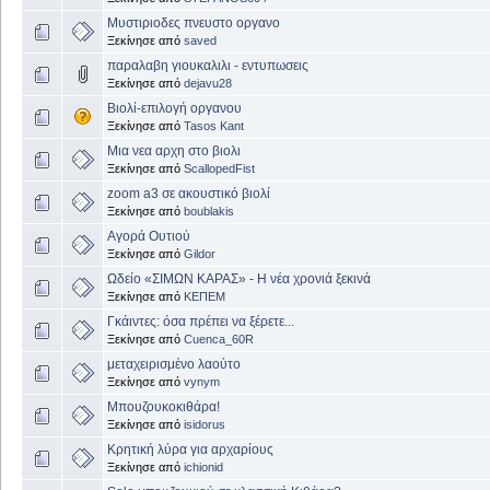
Μυστιριοδες πνευστο οργανο
Ξεκίνησε από
saved
παραλαβη γιουκαλιλι - εντυπωσεις
Ξεκίνησε από
dejavu28
Βιολί-επιλογή οργανου
Ξεκίνησε από
Tasos Kant
Μια νεα αρχη στο βιολι
Ξεκίνησε από
ScallopedFist
zoom a3 σε ακουστικό βιολί
Ξεκίνησε από
boublakis
Αγορά Ουτιού
Ξεκίνησε από
Gildor
Ωδείο «ΣΙΜΩΝ ΚΑΡΑΣ» - Η νέα χρονιά ξεκινά
Ξεκίνησε από
ΚΕΠΕΜ
Γκάιντες: όσα πρέπει να ξέρετε...
Ξεκίνησε από
Cuenca_60R
μεταχειρισμένο λαούτο
Ξεκίνησε από
vynym
Μπουζουκοκιθάρα!
Ξεκίνησε από
isidorus
Κρητική λύρα για αρχαρίους
Ξεκίνησε από
ichionid