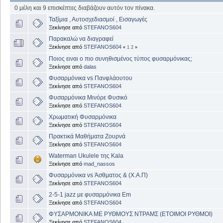
0 μέλη και 9 επισκέπτες διαβάζουν αυτόν τον πίνακα.
Ταξίμια , Αυτοσχεδιασμοί , Εισαγωγές
Ξεκίνησε από
STEFANOS604
Παρακαλώ να διαγραφεί
Ξεκίνησε από
STEFANOS604
«
1
2
»
Ποιος ειναι ο πιο συνηθισμένος τύπος φυσαρμόνικας;
Ξεκίνησε από
dalas
Φυσαρμόνικα vs Πανφλάουτου
Ξεκίνησε από
STEFANOS604
Φυσαρμόνικα Μινόρε Φυσικό
Ξεκίνησε από
STEFANOS604
Χρωματική Φυσαρμόνικα
Ξεκίνησε από
STEFANOS604
Πρακτικά Μαθήματα Ζουρνά
Ξεκίνησε από
STEFANOS604
Waterman Ukulele της Kala
Ξεκίνησε από
mad_nassos
Φυσαρμόνικα vs Άσθματος & (Χ.Α.Π)
Ξεκίνησε από
STEFANOS604
2-5-1 jazz με φυσαρμόνικα Em
Ξεκίνησε από
STEFANOS604
ΦΥΣΑΡΜΟΝΙΚΑ ΜΕ ΡΥΘΜΟΥΣ ΝΤΡΑΜΣ (ΕΤΟΙΜΟΙ ΡΥΘΜΟΙ)
Ξεκίνησε από
STEFANOS604