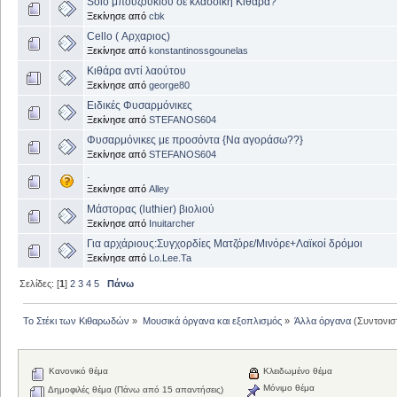
Solo μπουζουκιού σε κλασσική Κιθάρα?
Ξεκίνησε από
cbk
Cello ( Αρχαριος)
Ξεκίνησε από
konstantinossgounelas
Κιθάρα αντί λαούτου
Ξεκίνησε από
george80
Ειδικές Φυσαρμόνικες
Ξεκίνησε από
STEFANOS604
Φυσαρμόνικες με προσόντα {Να αγοράσω??}
Ξεκίνησε από
STEFANOS604
.
Ξεκίνησε από
Alley
Μάστορας (luthier) βιολιού
Ξεκίνησε από
Inuitarcher
Για αρχάριους:Συγχορδίες Ματζόρε/Μινόρε+Λαϊκοί δρόμοι
Ξεκίνησε από
Lo.Lee.Ta
Σελίδες: [
1
]
2
3
4
5
Πάνω
Το Στέκι των Κιθαρωδών
»
Μουσικά όργανα και εξοπλισμός
»
Άλλα όργανα
(Συντονισ
Κανονικό θέμα
Κλειδωμένο θέμα
Μόνιμο θέμα
Δημοφιλές θέμα (Πάνω από 15 απαντήσεις)