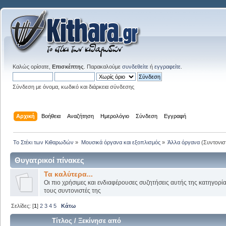
Καλώς ορίσατε,
Επισκέπτης
. Παρακαλούμε
συνδεθείτε
ή
εγγραφείτε
.
Σύνδεση με όνομα, κωδικό και διάρκεια σύνδεσης
Αρχική
Βοήθεια
Αναζήτηση
Ημερολόγιο
Σύνδεση
Εγγραφή
Το Στέκι των Κιθαρωδών
»
Μουσικά όργανα και εξοπλισμός
»
Άλλα όργανα
(Συντονισ
Θυγατρικοί πίνακες
Τα καλύτερα...
Οι πιο χρήσιμες και ενδιαφέρουσες συζητήσεις αυτής της κατηγορί
τους συντονιστές της
Σελίδες: [
1
]
2
3
4
5
Κάτω
Τίτλος
/
Ξεκίνησε από