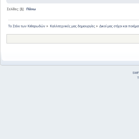
Σελίδες: [
1
]
Πάνω
Το Στέκι των Κιθαρωδών
»
Καλλιτεχνικές μας δημιουργίες
»
Δικοί μας στίχοι και ποιήμα
SMF
T