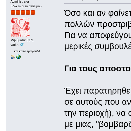
Administrator
Εδώ είναι το σπίτι μου
Όσο και αν φαίνετ
πολλών προστριβ
Για να αποφεύγου
Μηνύματα: 3371
μερικές συμβουλέ
Φύλο:
... και καλό τραγούδι!
Για τους αποστο
Έχει παρατηρηθεί
σε αυτούς που α
την περιοχή), να
με μιας, "βομβαρδ