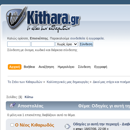
Καλώς ορίσατε,
Επισκέπτης
. Παρακαλούμε
συνδεθείτε
ή
εγγραφείτε
.
Σύνδεση με όνομα, κωδικό και διάρκεια σύνδεσης
Αρχική
Βοήθεια
Αναζήτηση
Ημερολόγιο
Σύνδεση
Εγγραφή
Το Στέκι των Κιθαρωδών
»
Καλλιτεχνικές μας δημιουργίες
»
Δικοί μας στίχοι και ποιήμα
Σελίδες: [
1
]
Κάτω
Αποστολέας
Θέμα: Οδηγίες γι αυτή τ
0 μέλη και 1 επισκέπτης διαβάζουν αυτό το θέμα.
Οδηγίες γι αυτή την περιοχή - Δι
Ο Νέος Κιθαρωδός
«
στις:
18/07/06, 22:08 »