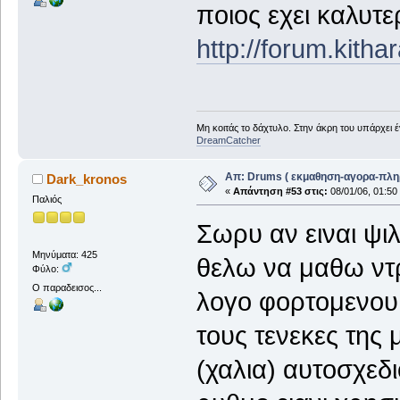
ποιος εχει καλυτ
http://forum.kith
Μη κοιτάς το δάχτυλο. Στην άκρη του υπάρχει 
DreamCatcher
Απ: Drums ( εκμαθηση-αγορα-πλη
Dark_kronos
«
Απάντηση #53 στις:
08/01/06, 01:50
Παλιός
Σωρυ αν ειναι ψι
Μηνύματα: 425
θελω να μαθω ντ
Φύλο:
Ο παραδεισος...
λογο φορτομενου
τους τενεκες της
(χαλια) αυτοσχεδι