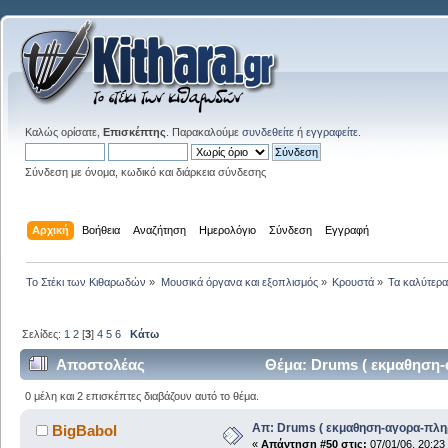
Καλώς ορίσατε,
Επισκέπτης
. Παρακαλούμε
συνδεθείτε
ή
εγγραφείτε
.
Σύνδεση με όνομα, κωδικό και διάρκεια σύνδεσης
Αρχική
Βοήθεια
Αναζήτηση
Ημερολόγιο
Σύνδεση
Εγγραφή
Το Στέκι των Κιθαρωδών
»
Μουσικά όργανα και εξοπλισμός
»
Κρουστά
»
Τα καλύτερα.
Σελίδες:
1
2
[
3
]
4
5
6
Κάτω
Αποστολέας
Θέμα: Drums ( εκμαθηση-
0 μέλη και 2 επισκέπτες διαβάζουν αυτό το θέμα.
Απ: Drums ( εκμαθηση-αγορα-πλη
BigBabol
«
Απάντηση #50 στις:
07/01/06, 20:23