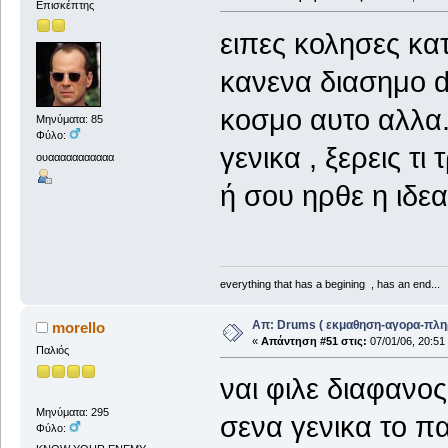
Επισκέπτης
ειπες κολησες κατ
κανενα διασημο 
κοσμο αυτο αλλα.
Μηνύματα: 85
Φύλο:
γενικα , ξερεις τι
ουααααααααααα
ή σου ηρθε η ιδε
everything that has a begining , has an end...
Απ: Drums ( εκμαθηση-αγορα-πλη
morello
«
Απάντηση #51 στις:
07/01/06, 20:51
Παλιός
ναι φιλε διαφανοςς
Μηνύματα: 295
σενα γενικα το πα
Φύλο: