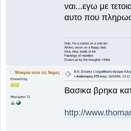
ναι...εγω με τετο
αυτο που πληρωσα
Solo, I'm a soloist on a solo list
All live, never on a floppy disk
Inka, inka, bottle of ink
Paintings of rebellion
Drawn up by the thoughts I think
Απ: Drums ( εκμαθηση-αγορα-πλη
Μακρια απο τις 9αρες
«
Απάντηση #73 στις:
16/03/06, 14:12
Επισκέπτης
Βασικα βρηκα κα
Μηνύματα: 72
http://www.thoma