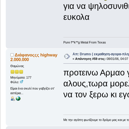
για να ψηλοσυνιθ
ευκολα
Pure f**k**g Metal From Texas
Απ: Drums ( εκμαθηση-αγορα-πλη
Διάφανοςςς highway
2.000.000
«
Απάντηση #59 στις:
08/01/06, 04:07
Θαμώνας
προτεινω Αρμαο 
Μηνύματα: 177
αλους,τωρα μορελ
Φύλο:
Είμαι ένα σκυλί που γαβγίζει στ'
να τον ξερω κι ε
αστέρια...
Με την αγάπη φωτίζουμε το δρόμο μας και με τα