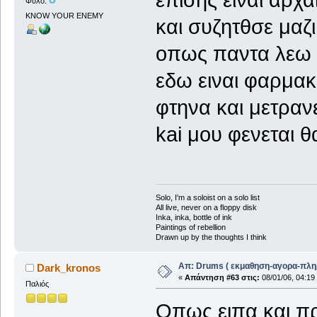
επισης ειναι αρχα
Φύλο:
KNOW YOUR ENEMY
και συζητθσε μαζι 
οπως παντα λεω π
εδω ειναι φαρμακε
φτηνα και μετρανε
kai μου φενεται θ
Solo, I'm a soloist on a solo list
All live, never on a floppy disk
Inka, inka, bottle of ink
Paintings of rebellion
Drawn up by the thoughts I think
Απ: Drums ( εκμαθηση-αγορα-πλη
Dark_kronos
«
Απάντηση #63 στις:
08/01/06, 04:19
Παλιός
Οπως ειπα και πρ