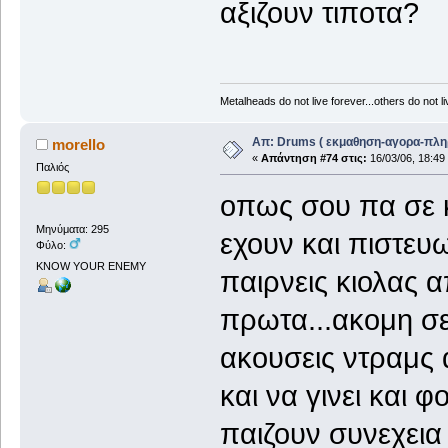
αξιζουν τιποτα?
Metalheads do not live forever...others do not live
Απ: Drums ( εκμαθηση-αγορα-πλη
morello
«
Απάντηση #74 στις:
16/03/06, 18:49
Παλιός
οπως σου πα σε κ
Μηνύματα: 295
εχουν και πιστευω
Φύλο:
KNOW YOUR ENEMY
παιρνεις κιολας α
πρωτα...ακομη σε 
ακουσεις ντραμς α
και να γινει και 
παιζουν συνεχεια