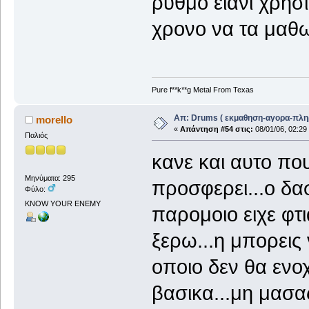
ρυθμο ειανι χρησ
χρονο να τα μαθ
Pure f**k**g Metal From Texas
Απ: Drums ( εκμαθηση-αγορα-πλη
morello
«
Απάντηση #54 στις:
08/01/06, 02:29
Παλιός
κανε και αυτο που
Μηνύματα: 295
προσφερει...ο δασ
Φύλο:
KNOW YOUR ENEMY
παρομοιο ειχε φτι
ξερω...η μπορεις 
οποιο δεν θα ενοχ
βασικα...μη μασας