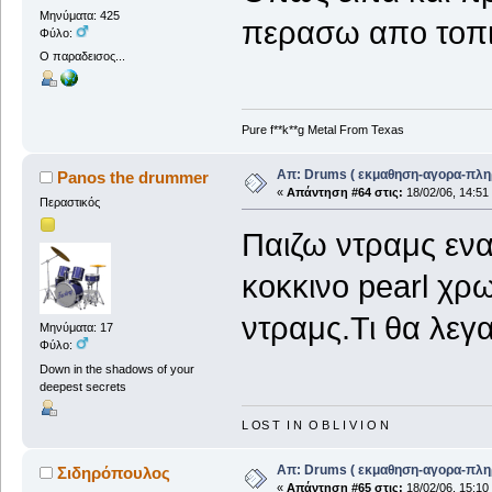
Μηνύματα: 425
περασω απο τοπι
Φύλο:
Ο παραδεισος...
Pure f**k**g Metal From Texas
Απ: Drums ( εκμαθηση-αγορα-πλη
Panos the drummer
«
Απάντηση #64 στις:
18/02/06, 14:51
Περαστικός
Παιζω ντραμς ενα
κοκκινο pearl χρ
ντραμς.Τι θα λεγ
Μηνύματα: 17
Φύλο:
Down in the shadows of your
deepest secrets
L OS T I N O B L I V I O N
Απ: Drums ( εκμαθηση-αγορα-πλη
Σιδηρόπουλος
«
Απάντηση #65 στις:
18/02/06, 15:10