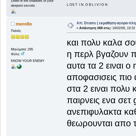
Down in the shadows of your
L OS T I N O B L I V I O N
deepest secrets
Απ: Drums ( εκμαθηση-αγορα-πλη
morello
«
Απάντηση #69 στις:
19/02/06, 19:32
Παλιός
και πολυ καλα σου
Μηνύματα: 295
η περλ βγαζουν π
Φύλο:
KNOW YOUR ENEMY
αυτα τα 2 ειναι ο
αποφασισεις πιο α
στα 2 ειναι πολυ 
παιρνεις ενα σετ 
ανεπιφυλακτα καθ
θεωρουνται απο τ