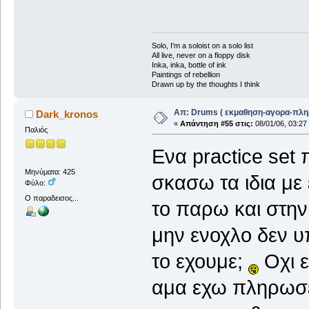
Solo, I'm a soloist on a solo list
All live, never on a floppy disk
Inka, inka, bottle of ink
Paintings of rebellion
Drawn up by the thoughts I think
Απ: Drums ( εκμαθηση-αγορα-πλη
Dark_kronos
«
Απάντηση #55 στις:
08/01/06, 03:27
Παλιός
Ενα practice set
Μηνύματα: 425
σκασω τα ιδια με 
Φύλο:
Ο παραδεισος...
το παρω και στην
μην ενοχλο δεν υ
το εχουμε;
Οχι ε
αμα εχω πληρωσει 