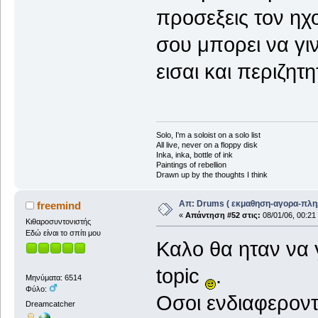
προσεξεις τον ηχο
σου μπορει να γι
εισαι και περιζητη
Solo, I'm a soloist on a solo list
All live, never on a floppy disk
Inka, inka, bottle of ink
Paintings of rebellion
Drawn up by the thoughts I think
Απ: Drums ( εκμαθηση-αγορα-πλη
freemind
«
Απάντηση #52 στις:
08/01/06, 00:21
Κιθαροσυντονιστής
Εδώ είναι το σπίτι μου
Καλο θα ηταν να 
topic
.
Μηνύματα: 6514
Φύλο:
Οσοι ενδιαφεροντ
Dreamcatcher