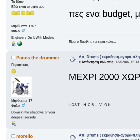
Το ζώον
Εδώ είναι το σπίτι μου
πες ενα budget, 
Μηνύματα: 1767
Φύλο:
Engineers Do It With Models
Είμαι ο Βασίλης και είμαι καλα...
Απ: Drums ( εκμαθηση-αγορα-πλη
Panos the drummer
«
Απάντηση #66 στις:
18/02/06, 15:13
Περαστικός
MEΧΡΙ 2000 ΧΩΡ
Μηνύματα: 17
L OS T I N O B L I V I O N
Φύλο:
Down in the shadows of your
deepest secrets
Απ: Drums ( εκμαθηση-αγορα-πλη
morello