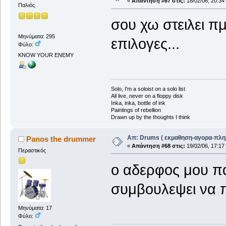
«
Απάντηση #67 στις:
18/02/06, 20:34
Παλιός
σου χω στειλει πμ
Μηνύματα: 295
επιλογες...
Φύλο:
KNOW YOUR ENEMY
Solo, I'm a soloist on a solo list
All live, never on a floppy disk
Inka, inka, bottle of ink
Paintings of rebellion
Drawn up by the thoughts I think
Απ: Drums ( εκμαθηση-αγορα-πλη
Panos the drummer
«
Απάντηση #68 στις:
19/02/06, 17:17
Περαστικός
ο αδερφος μου παι
συμβουλεψει να π
Μηνύματα: 17
Φύλο: