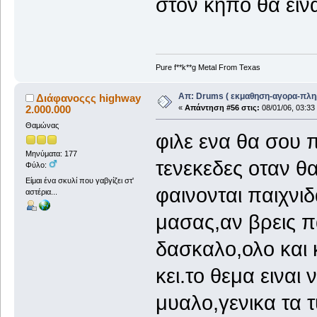
στον κηπο θα ειν
Pure f**k**g Metal From Texas
Απ: Drums ( εκμαθηση-αγορα-πλη
Διάφανοςςς highway
2.000.000
«
Απάντηση #56 στις:
08/01/06, 03:33
Θαμώνας
φιλε ενα θα σου 
Μηνύματα: 177
τενεκεδες οταν θ
Φύλο:
Είμαι ένα σκυλί που γαβγίζει στ'
φαινονται παιχνιδ
αστέρια...
μασας,αν βρεις π
δασκαλο,ολο και 
κει.το θεμα ειναι 
μυαλο,γενικα τα 