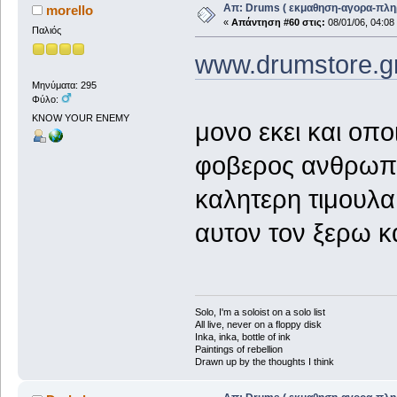
Απ: Drums ( εκμαθηση-αγορα-πλη
morello
«
Απάντηση #60 στις:
08/01/06, 04:08
Παλιός
www.drumstore.g
Μηνύματα: 295
Φύλο:
KNOW YOUR ENEMY
μονο εκει και οποι
φοβερος ανθρωπο
καλητερη τιμουλα.
αυτον τον ξερω κα
Solo, I'm a soloist on a solo list
All live, never on a floppy disk
Inka, inka, bottle of ink
Paintings of rebellion
Drawn up by the thoughts I think