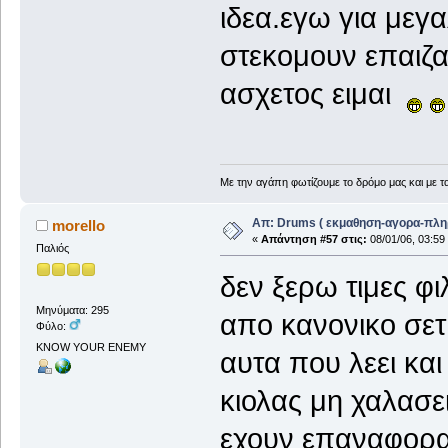
ιδεα.εγω για μεγ
στεκομουν επαιζα
ασχετος ειμαι
Με την αγάπη φωτίζουμε το δρόμο μας και με τα
Απ: Drums ( εκμαθηση-αγορα-πλη
morello
«
Απάντηση #57 στις:
08/01/06, 03:59
Παλιός
δεν ξερω τιμες φι
Μηνύματα: 295
απο κανονικο σετ
Φύλο:
KNOW YOUR ENEMY
αυτα που λεει κα
κιολας μη χαλασε
εχουν επαναφορα.