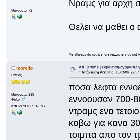
Νραμς για αρχη σε
Μηνύματα: 72
Θελει να μαθει ο 
Metalheads do not live forever...others do not live
Απ: Drums ( εκμαθηση-αγορα-πλη
morello
«
Απάντηση #72 στις:
15/03/06, 22:57
Παλιός
ποσα λεφτα εννοει
Μηνύματα: 295
εννοουσαν 700-80
Φύλο:
KNOW YOUR ENEMY
ντραμς ενα τετοιο
κοβω για κανα 30
τσιμπα απο τον τ