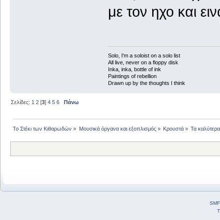
με τον ηχο και ειν
Solo, I'm a soloist on a solo list
All live, never on a floppy disk
Inka, inka, bottle of ink
Paintings of rebellion
Drawn up by the thoughts I think
Σελίδες:
1
2
[
3
]
4
5
6
Πάνω
Το Στέκι των Κιθαρωδών
»
Μουσικά όργανα και εξοπλισμός
»
Κρουστά
»
Τα καλύτερα.
SMF
T