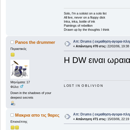
Solo, I'm a soloist on a solo list
All live, never on a floppy disk
Inka, inka, bottle of ink
Paintings of rebellion
Drawn up by the thoughts I think
Απ: Drums ( εκμαθηση-αγορα-πλη
Panos the drummer
«
Απάντηση #70 στις:
22/02/06, 19:38
Περαστικός
H DW ειναι ωραι
Μηνύματα: 17
L OS T I N O B L I V I O N
Φύλο:
Down in the shadows of your
deepest secrets
Απ: Drums ( εκμαθηση-αγορα-πλη
Μακρια απο τις 9αρες
«
Απάντηση #71 στις:
15/03/06, 22:19
Επισκέπτης