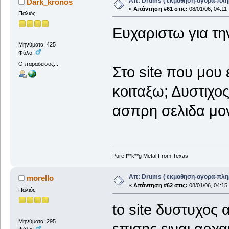
Απ: Drums ( εκμαθηση-αγορα-πλη
Dark_kronos
«
Απάντηση #61 στις:
08/01/06, 04:11 
Παλιός
Ευχαριστω για τ
Μηνύματα: 425
Φύλο:
Ο παραδεισος...
Στο site που μου
κοιταξω; Δυστιχο
ασπρη σελιδα μο
Pure f**k**g Metal From Texas
Απ: Drums ( εκμαθηση-αγορα-πλη
morello
«
Απάντηση #62 στις:
08/01/06, 04:15
Παλιός
to site δυστυχος α
Μηνύματα: 295