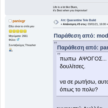
Life is a lot like Blues,
it's Best when you Improvise!
Απ: Quarantine Tele Build
panixgr
«
Απάντηση #3 στις:
03/01/21, 16:00 »
Εδώ είναι το σπίτι μου
Παράθεση από: modfo
Μηνύματα: 2661
Φύλο:
Συνταξιούχος Thrasher
Παράθεση από: pani
πωπω ΑΨΟΓΟΣ... λο
δουλίτσες.
να σε ρωτήσω, αυτο 
όπως το πολυ?