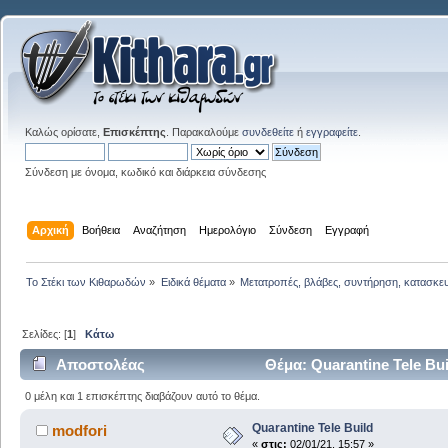
Καλώς ορίσατε,
Επισκέπτης
. Παρακαλούμε
συνδεθείτε
ή
εγγραφείτε
.
Σύνδεση με όνομα, κωδικό και διάρκεια σύνδεσης
Αρχική
Βοήθεια
Αναζήτηση
Ημερολόγιο
Σύνδεση
Εγγραφή
Το Στέκι των Κιθαρωδών
»
Ειδικά θέματα
»
Μετατροπές, βλάβες, συντήρηση, κατασκε
Σελίδες: [
1
]
Κάτω
Αποστολέας
Θέμα: Quarantine Tele Bu
0 μέλη και 1 επισκέπτης διαβάζουν αυτό το θέμα.
Quarantine Tele Build
modfori
«
στις:
02/01/21, 15:57 »