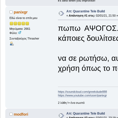
it's Best when you Improvise!
Απ: Quarantine Tele Build
panixgr
«
Απάντηση #1 στις:
02/01/21, 21:50 »
Εδώ είναι το σπίτι μου
πωπω ΑΨΟΓΟΣ... 
Μηνύματα: 2661
Φύλο:
κάποιες δουλίτσε
Συνταξιούχος Thrasher
να σε ρωτήσω, αυτ
χρήση όπως το π
https://soundcloud.com/greekdude888
https://www.youtube.com/user/panixgr
2 λάθη != ένα σωστό
Απ: Quarantine Tele Build
modfori
«
Απάντηση #2 στις:
02/01/21, 23:19 »