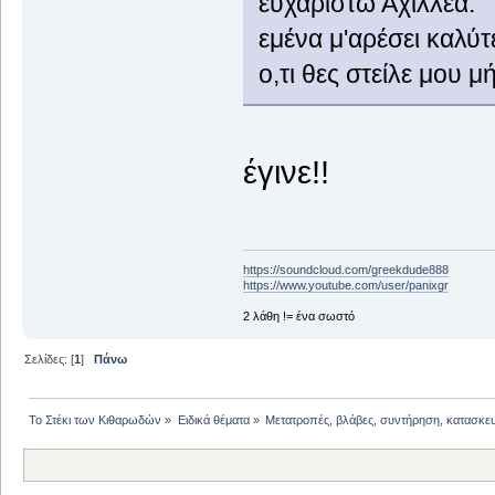
ευχαριστώ Αχιλλέα.
εμένα μ'αρέσει καλύτ
ο,τι θες στείλε μου μ
έγινε!!
https://soundcloud.com/greekdude888
https://www.youtube.com/user/panixgr
2 λάθη != ένα σωστό
Σελίδες: [
1
]
Πάνω
Το Στέκι των Κιθαρωδών
»
Ειδικά θέματα
»
Μετατροπές, βλάβες, συντήρηση, κατασκε