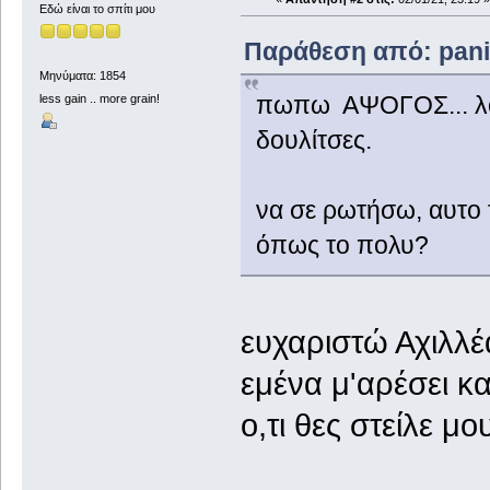
Εδώ είναι το σπίτι μου
Παράθεση από: panix
Μηνύματα: 1854
πωπω ΑΨΟΓΟΣ... λοι
less gain .. more grain!
δουλίτσες.
να σε ρωτήσω, αυτο τ
όπως το πολυ?
ευχαριστώ Αχιλλέ
εμένα μ'αρέσει κα
ο,τι θες στείλε μ