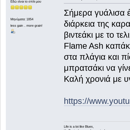
Εδώ είναι το σπίτι μου
Σήμερα γυάλισα έ
Μηνύματα: 1854
διάρκεια της καρ
less gain .. more grain!
βιντεάκι με το τε
Flame Ash καπάκι
στα πλάγια και π
μπρατσάκι να γίν
Καλή χρονιά με υ
https://www.you
Life is a lot like Blues,