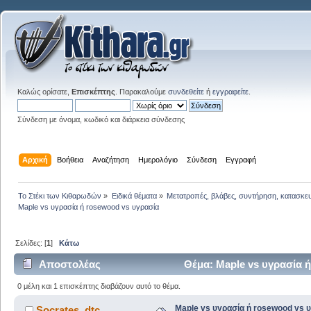
Καλώς ορίσατε,
Επισκέπτης
. Παρακαλούμε
συνδεθείτε
ή
εγγραφείτε
.
Σύνδεση με όνομα, κωδικό και διάρκεια σύνδεσης
Αρχική
Βοήθεια
Αναζήτηση
Ημερολόγιο
Σύνδεση
Εγγραφή
Το Στέκι των Κιθαρωδών
»
Ειδικά θέματα
»
Μετατροπές, βλάβες, συντήρηση, κατασκε
Maple vs υγρασία ή rosewood vs υγρασία 
Σελίδες: [
1
]
Κάτω
Αποστολέας
Θέμα: Maple vs υγρασία 
0 μέλη και 1 επισκέπτης διαβάζουν αυτό το θέμα.
Maple vs υγρασία ή rosewood vs 
Socrates_dtc