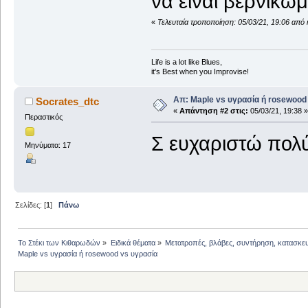
να είναι βερνικω
«
Τελευταία τροποποίηση: 05/03/21, 19:06 από 
Life is a lot like Blues,
it's Best when you Improvise!
Απ: Maple vs υγρασία ή rosewood
Socrates_dtc
«
Απάντηση #2 στις:
05/03/21, 19:38 »
Περαστικός
Σ ευχαριστώ πολύ
Μηνύματα: 17
Σελίδες: [
1
]
Πάνω
Το Στέκι των Κιθαρωδών
»
Ειδικά θέματα
»
Μετατροπές, βλάβες, συντήρηση, κατασκε
Maple vs υγρασία ή rosewood vs υγρασία 