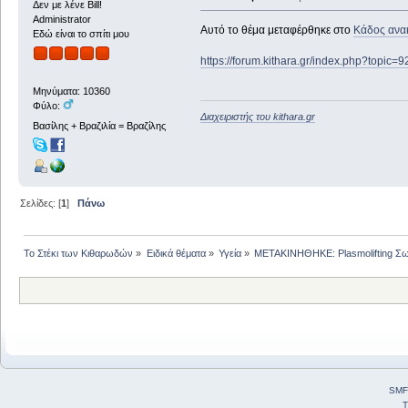
Δεν με λένε Bill!
Administrator
Αυτό το θέμα μεταφέρθηκε στο
Κάδος ανα
Εδώ είναι το σπίτι μου
https://forum.kithara.gr/index.php?topic=
Μηνύματα: 10360
Φύλο:
Διαχειριστής του kithara.gr
Βασίλης + Βραζιλία = Βραζίλης
Σελίδες: [
1
]
Πάνω
Το Στέκι των Κιθαρωδών
»
Ειδικά θέματα
»
Υγεία
»
ΜΕΤΑΚΙΝΗΘΗΚΕ: Plasmolifting Σ
SMF
T