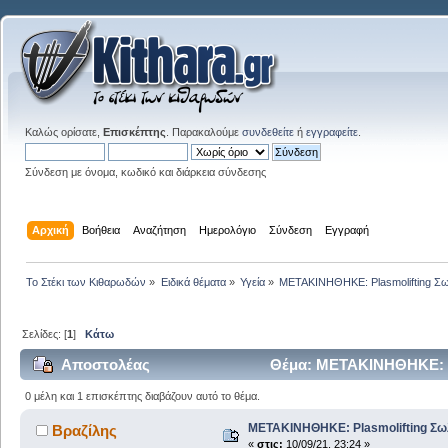
Καλώς ορίσατε,
Επισκέπτης
. Παρακαλούμε
συνδεθείτε
ή
εγγραφείτε
.
Σύνδεση με όνομα, κωδικό και διάρκεια σύνδεσης
Αρχική
Βοήθεια
Αναζήτηση
Ημερολόγιο
Σύνδεση
Εγγραφή
Το Στέκι των Κιθαρωδών
»
Ειδικά θέματα
»
Υγεία
»
ΜΕΤΑΚΙΝΗΘΗΚΕ: Plasmolifting Σ
Σελίδες: [
1
]
Κάτω
Αποστολέας
Θέμα: ΜΕΤΑΚΙΝΗΘΗΚΕ: Pl
0 μέλη και 1 επισκέπτης διαβάζουν αυτό το θέμα.
ΜΕΤΑΚΙΝΗΘΗΚΕ: Plasmolifting Σω
Βραζίλης
«
στις:
10/09/21, 23:24 »