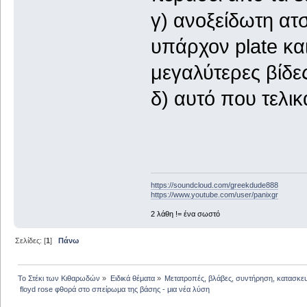
γ) ανοξείδωτη α
υπάρχον plate κα
μεγαλύτερες βίδ
δ) αυτό που τελικ
https://soundcloud.com/greekdude888
https://www.youtube.com/user/panixgr
2 λάθη != ένα σωστό
Σελίδες: [
1
]
Πάνω
Το Στέκι των Κιθαρωδών
»
Ειδικά θέματα
»
Μετατροπές, βλάβες, συντήρηση, κατασκε
 floyd rose φθορά στο σπείρωμα της βάσης - μια νέα λύση