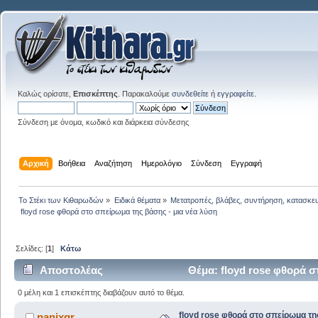
Καλώς ορίσατε,
Επισκέπτης
. Παρακαλούμε
συνδεθείτε
ή
εγγραφείτε
.
Σύνδεση με όνομα, κωδικό και διάρκεια σύνδεσης
Αρχική
Βοήθεια
Αναζήτηση
Ημερολόγιο
Σύνδεση
Εγγραφή
Το Στέκι των Κιθαρωδών
»
Ειδικά θέματα
»
Μετατροπές, βλάβες, συντήρηση, κατασκε
 floyd rose φθορά στο σπείρωμα της βάσης - μια νέα λύση
Σελίδες: [
1
]
Κάτω
Αποστολέας
Θέμα: floyd rose φθορά σ
0 μέλη και 1 επισκέπτης διαβάζουν αυτό το θέμα.
floyd rose φθορά στο σπείρωμα της
panixgr