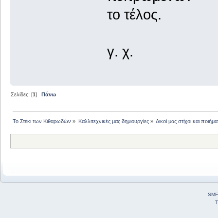
το τέλος.
γ. χ.
Σελίδες: [
1
]
Πάνω
Το Στέκι των Κιθαρωδών
»
Καλλιτεχνικές μας δημιουργίες
»
Δικοί μας στίχοι και ποιήμα
SMF
T