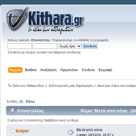
Καλώς ορίσατε,
Επισκέπτης
. Παρακαλούμε
συνδεθείτε
ή
εγγραφείτε
.
Σύνδεση με όνομα, κωδικό και διάρκεια σύνδεσης
Αρχική
Βοήθεια
Αναζήτηση
Ημερολόγιο
Σύνδεση
Εγγραφή
Το Στέκι των Κιθαρωδών
»
Καλλιτεχνικές μας δημιουργίες
»
Δικοί μας στίχοι και ποιήμα
Σελίδες: [
1
]
Κάτω
Αποστολέας
Θέμα: Μετά από σένα. (Α
0 μέλη και 1 επισκέπτης διαβάζουν αυτό το θέμα.
Μετά από σένα.
kuiper
«
στις:
18/12/24, 16:37 »