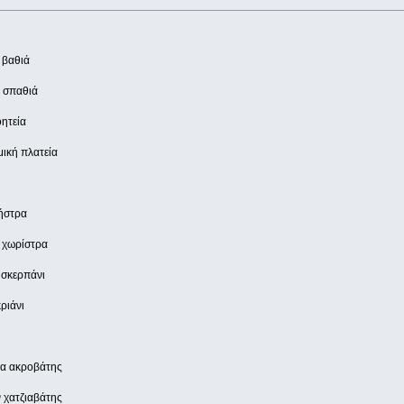
 βαθιά
ι σπαθιά
οητεία
μική πλατεία
ήστρα
 χωρίστρα
 σκερπάνι
ριάνι
να ακροβάτης
 χατζιαβάτης