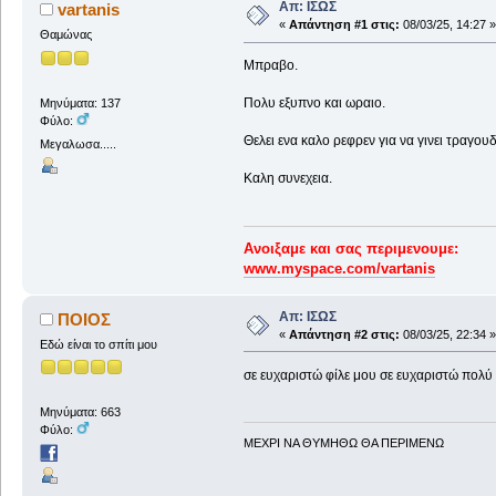
Απ: ΙΣΩΣ
vartanis
«
Απάντηση #1 στις:
08/03/25, 14:27 »
Θαμώνας
Μπραβο.
Πολυ εξυπνο και ωραιο.
Μηνύματα: 137
Φύλο:
Θελει ενα καλο ρεφρεν για να γινει τραγουδ
Μεγαλωσα.....
Καλη συνεχεια.
Ανοιξαμε και σας περιμενουμε:
www.myspace.com/vartanis
Απ: ΙΣΩΣ
ΠΟΙΟΣ
«
Απάντηση #2 στις:
08/03/25, 22:34 »
Εδώ είναι το σπίτι μου
σε ευχαριστώ φίλε μου σε ευχαριστώ πολύ
Μηνύματα: 663
Φύλο:
ΜΕΧΡΙ ΝΑ ΘΥΜHΘΩ ΘΑ ΠΕΡΙΜΕΝΩ