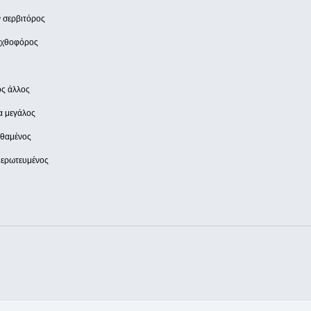
ν σερβιτόρος
 αχθοφόρος
ος άλλος
α μεγάλος
εθαμένος
 ερωτευμένος