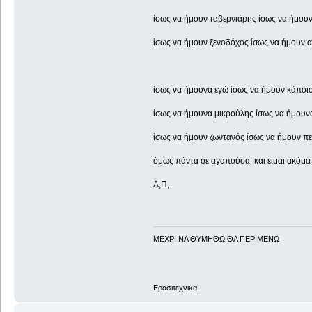
ίσως να ήμουν ταβερνιάρης ίσως να ήμου
ίσως να ήμουν ξενοδόχος ίσως να ήμουν
ίσως να ήμουνα εγώ ίσως να ήμουν κάποι
ίσως να ήμουνα μικρούλης ίσως να ήμουν
ίσως να ήμουν ζωντανός ίσως να ήμουν π
όμως πάντα σε αγαπούσα και είμαι ακόμα
Α,Π,
ΜΕΧΡΙ ΝΑ ΘΥΜHΘΩ ΘΑ ΠΕΡΙΜΕΝΩ
Ερασιτεχνικα