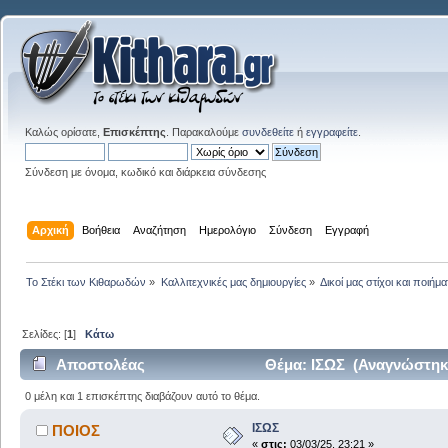
Καλώς ορίσατε,
Επισκέπτης
. Παρακαλούμε
συνδεθείτε
ή
εγγραφείτε
.
Σύνδεση με όνομα, κωδικό και διάρκεια σύνδεσης
Αρχική
Βοήθεια
Αναζήτηση
Ημερολόγιο
Σύνδεση
Εγγραφή
Το Στέκι των Κιθαρωδών
»
Καλλιτεχνικές μας δημιουργίες
»
Δικοί μας στίχοι και ποιήμα
Σελίδες: [
1
]
Κάτω
Αποστολέας
Θέμα: ΙΣΩΣ (Αναγνώστηκε
0 μέλη και 1 επισκέπτης διαβάζουν αυτό το θέμα.
ΙΣΩΣ
ΠΟΙΟΣ
«
στις:
03/03/25, 23:21 »