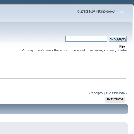
Το Στέκι των Κιθαρωδών
Νέα:
Δείτε την σελίδα του kithara.gr στο
facebook
, στο
twitter
, και στο
youtube
« προηγούμενο
επόμενο »
ΕΚΤΎΠΩΣΗ