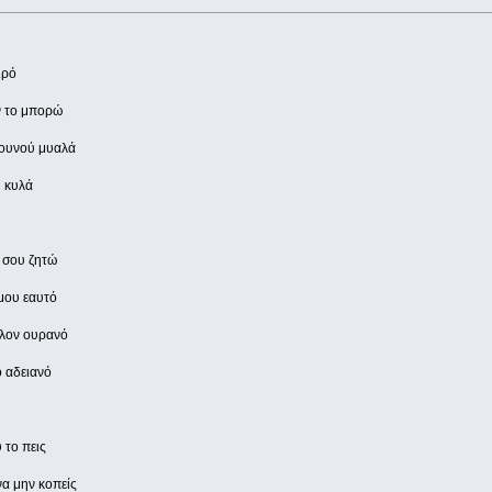
ιρό
ν το μπορώ
λλουνού μυαλά
υ κυλά
η σου ζητώ
 μου εαυτό
λλον ουρανό
ο αδειανό
 το πεις
 να μην κοπείς