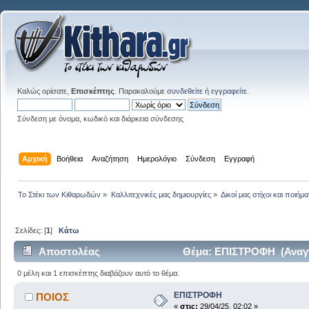
Καλώς ορίσατε,
Επισκέπτης
. Παρακαλούμε
συνδεθείτε
ή
εγγραφείτε
.
Σύνδεση με όνομα, κωδικό και διάρκεια σύνδεσης
Αρχική
Βοήθεια
Αναζήτηση
Ημερολόγιο
Σύνδεση
Εγγραφή
Το Στέκι των Κιθαρωδών
»
Καλλιτεχνικές μας δημιουργίες
»
Δικοί μας στίχοι και ποιήμα
Σελίδες: [
1
]
Κάτω
Αποστολέας
Θέμα: ΕΠΙΣΤΡΟΦΗ (Αναγν
0 μέλη και 1 επισκέπτης διαβάζουν αυτό το θέμα.
ΕΠΙΣΤΡΟΦΗ
ΠΟΙΟΣ
«
στις:
29/04/25, 02:02 »