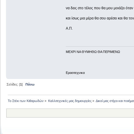
να δεις στο τέλος που θα μου μοιάζει όταν
και ίσως μια μέρα θα σου αρέσει και θα το
Α.Π.
ΜΕΧΡΙ ΝΑ ΘΥΜHΘΩ ΘΑ ΠΕΡΙΜΕΝΩ
Ερασιτεχνικα
Σελίδες: [
1
]
Πάνω
Το Στέκι των Κιθαρωδών
»
Καλλιτεχνικές μας δημιουργίες
»
Δικοί μας στίχοι και ποιήμα