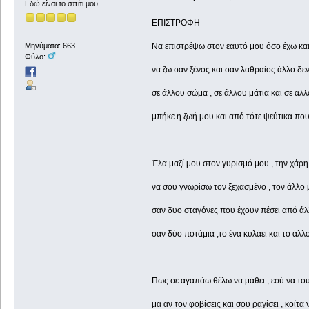
Εδώ είναι το σπίτι μου
ΕΠΙΣΤΡΟΦΗ
Να επιστρέψω στον εαυτό μου όσο έχω κα
Μηνύματα: 663
Φύλο:
να ζω σαν ξένος και σαν λαθραίος άλλο δε
σε άλλου σώμα , σε άλλου μάτια και σε α
μπήκε η ζωή μου και από τότε ψεύτικα πο
Έλα μαζί μου στον γυρισμό μου , την χάρ
να σου γνωρίσω τον ξεχασμένο , τον άλλο
σαν δυο σταγόνες που έχουν πέσει από ά
σαν δύο ποτάμια ,το ένα κυλάει και το άλλ
Πως σε αγαπάω θέλω να μάθει , εσύ να του
μα αν τον φοβίσεις και σου ραγίσει , κοίτα