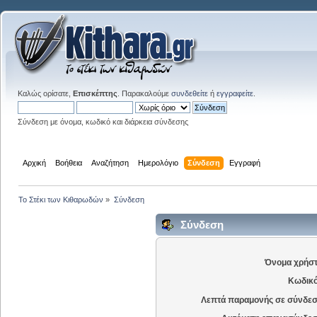
Καλώς ορίσατε,
Επισκέπτης
. Παρακαλούμε
συνδεθείτε
ή
εγγραφείτε
.
Σύνδεση με όνομα, κωδικό και διάρκεια σύνδεσης
Αρχική
Βοήθεια
Αναζήτηση
Ημερολόγιο
Σύνδεση
Εγγραφή
Το Στέκι των Κιθαρωδών
»
Σύνδεση
Σύνδεση
Όνομα χρήστ
Κωδικό
Λεπτά παραμονής σε σύνδεσ