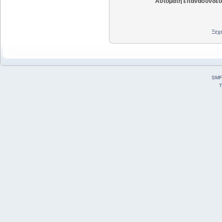
Αυτόματη επανασύνδεσ
Ξεχά
SMF
T