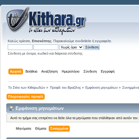
Καλώς ορίσατε,
Επισκέπτης
. Παρακαλούμε
συνδεθείτε
ή
εγγραφείτε
.
Σύνδεση με όνομα, κωδικό και διάρκεια σύνδεσης
Αρχική
Βοήθεια
Αναζήτηση
Ημερολόγιο
Σύνδεση
Εγγραφή
Το Στέκι των Κιθαρωδών
»
Προφίλ του Βραζίλης
»
Εμφάνιση μηνυμάτων
»
Συνημμέν
Πληροφορίες προφίλ
Εμφάνιση μηνυμάτων
Αυτό το τμήμα σας επιτρέπει να δείτε όλα τα μηνύματα που στάλθηκαν από αυτόν τον
Μηνύματα
Θέματα
Συνημμένα