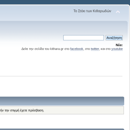
Το Στέκι των Κιθαρωδών
Νέα:
Δείτε την σελίδα του kithara.gr στο
facebook
, στο
twitter
, και στο
youtube
τήν την στιγμή έχετε πρόσβαση.