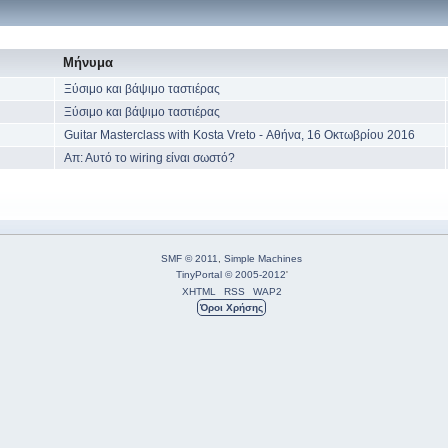
Μήνυμα
Ξύσιμο και βάψιμο ταστιέρας
Ξύσιμο και βάψιμο ταστιέρας
Guitar Masterclass with Kosta Vreto - Αθήνα, 16 Οκτωβρίου 2016
Απ: Αυτό το wiring είναι σωστό?
SMF © 2011
,
Simple Machines
TinyPortal
© 2005-2012
'
XHTML
RSS
WAP2
Όροι Χρήσης