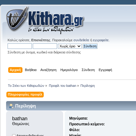
Καλώς ορίσατε,
Επισκέπτης
. Παρακαλούμε
συνδεθείτε
ή
εγγραφείτε
.
Σύνδεση με όνομα, κωδικό και διάρκεια σύνδεσης
Αρχική
Βοήθεια
Αναζήτηση
Ημερολόγιο
Σύνδεση
Εγγραφή
Το Στέκι των Κιθαρωδών
»
Προφίλ του bathan
»
Περίληψη
Πληροφορίες προφίλ
Περίληψη
bathan 
Μηνύματα:
Θαμώνας
Προσωπικό κείμενο:
Φύλο:
Ηλικία:
Αποσυνδεδεμένος