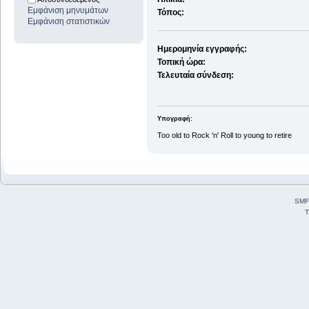
Εμφάνιση μηνυμάτων
Τόπος:
Εμφάνιση στατιστικών
Ημερομηνία εγγραφής:
Τοπική ώρα:
Τελευταία σύνδεση:
Υπογραφή:
Too old to Rock 'n' Roll to young to retire
SMF
T