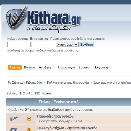
Καλώς ορίσατε,
Επισκέπτης
. Παρακαλούμε
συνδεθείτε
ή
εγγραφείτε
.
Σύνδεση με όνομα, κωδικό και διάρκεια σύνδεσης
Αρχική
Βοήθεια
Αναζήτηση
Ημερολόγιο
Σύνδεση
Εγγραφή
Το Στέκι των Κιθαρωδών
»
Καλλιτεχνικές μας δημιουργίες
»
Δικοί μας στίχοι και ποιήμα
Σελίδες: [
1
]
2
3
4
...
192
Κάτω
Τίτλος
/
Ξεκίνησε από
0 μέλη και 27 επισκέπτες διαβάζουν αυτόν τον πίνακα.
Παρωδίες τραγουδιών
Ξεκίνησε από
Βραζίλης
«
1
2
3
4
...
11
»
Συλλογή στίχων - Ζητείται εθελοντής