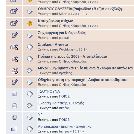
Ξεκίνησε από
Ο Νέος Κιθαρωδός
«
1
2
3
»
ΟΜΗΡΟΥ ΟΔΥΣΣΕΙΑ(ΡαψωδίαΑ+Β+Γ)Δ σε εξέλιξη...
Ξεκίνησε από
ivikos
«
1
2
3
4
...
9
»
Κατοχύρωση στίχων
Ξεκίνησε από
Ο Νέος Κιθαρωδός
«
1
2
3
»
Στιχουργική για Κιθαρωδούς
Ξεκίνησε από
pascal.
Σπήλιος - Άπαντα
Ξεκίνησε από
Witchking
«
1
2
3
4
»
Ποίημα της χρονιάς 2009 - Αποτελέσματα
Ξεκίνησε από
Ο Νέος Κιθαρωδός
Μέχρι 5 μηνύματα και 1 νέο θέμα ανά 24ωρο σε αυτόν τον
Ξεκίνησε από
Βραζίλης
Οδηγίες γι αυτή την περιοχή - Διαβάστε οπωσδήποτε
Ξεκίνησε από
Ο Νέος Κιθαρωδός
ΤΣΟΥΡΟΥΝΑ
Ξεκίνησε από
ΠΟΙΟΣ
Έκδοση Ποιητικής Συλλογής
Ξεκίνησε από
Ιππέας
ΥΓ.
Ξεκίνησε από
ΠΟΙΟΣ
Αν-Επίκαιρα - Δηκτικά - Σκωπτικά
Ξεκίνησε από
Ιππέας
«
1
2
3
4
»