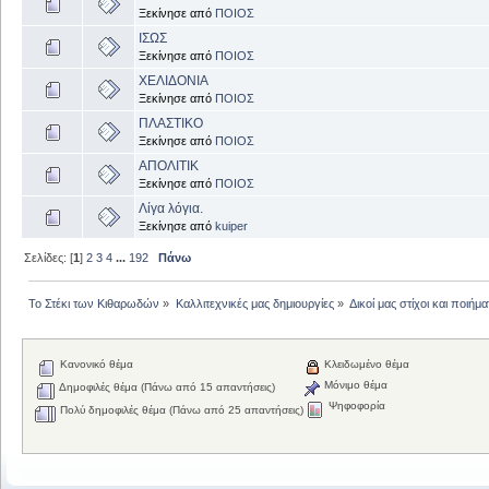
Ξεκίνησε από
ΠΟΙΟΣ
ΙΣΩΣ
Ξεκίνησε από
ΠΟΙΟΣ
ΧΕΛΙΔΟΝΙΑ
Ξεκίνησε από
ΠΟΙΟΣ
ΠΛΑΣΤΙΚΟ
Ξεκίνησε από
ΠΟΙΟΣ
ΑΠΟΛΙΤΙΚ
Ξεκίνησε από
ΠΟΙΟΣ
Λίγα λόγια.
Ξεκίνησε από
kuiper
Σελίδες: [
1
]
2
3
4
...
192
Πάνω
Το Στέκι των Κιθαρωδών
»
Καλλιτεχνικές μας δημιουργίες
»
Δικοί μας στίχοι και ποιήμα
Κανονικό θέμα
Κλειδωμένο θέμα
Μόνιμο θέμα
Δημοφιλές θέμα (Πάνω από 15 απαντήσεις)
Ψηφοφορία
Πολύ δημοφιλές θέμα (Πάνω από 25 απαντήσεις)