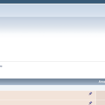
τα
Απα