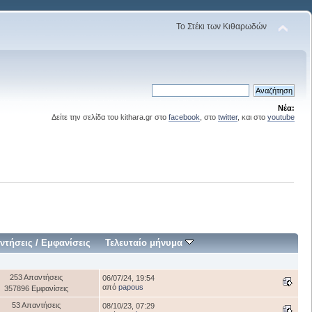
Το Στέκι των Κιθαρωδών
Νέα:
Δείτε την σελίδα του kithara.gr στο
facebook
, στο
twitter
, και στο
youtube
ντήσεις
/
Εμφανίσεις
Τελευταίο μήνυμα
253 Απαντήσεις
06/07/24, 19:54
από
papous
357896 Εμφανίσεις
53 Απαντήσεις
08/10/23, 07:29