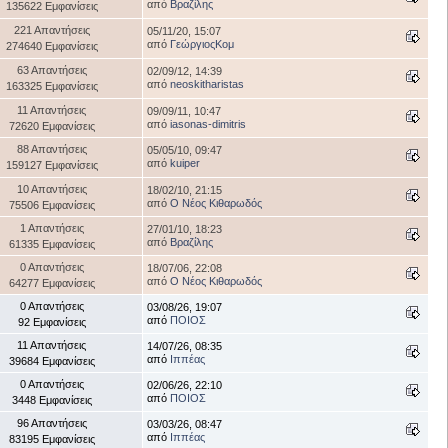
από
Βραζίλης
135622 Εμφανίσεις
221 Απαντήσεις
05/11/20, 15:07
από
ΓεώργιοςΚομ
274640 Εμφανίσεις
63 Απαντήσεις
02/09/12, 14:39
από
neoskitharistas
163325 Εμφανίσεις
11 Απαντήσεις
09/09/11, 10:47
από
iasonas-dimitris
72620 Εμφανίσεις
88 Απαντήσεις
05/05/10, 09:47
από
kuiper
159127 Εμφανίσεις
10 Απαντήσεις
18/02/10, 21:15
από
Ο Νέος Κιθαρωδός
75506 Εμφανίσεις
1 Απαντήσεις
27/01/10, 18:23
από
Βραζίλης
61335 Εμφανίσεις
0 Απαντήσεις
18/07/06, 22:08
από
Ο Νέος Κιθαρωδός
64277 Εμφανίσεις
0 Απαντήσεις
03/08/26, 19:07
από
ΠΟΙΟΣ
92 Εμφανίσεις
11 Απαντήσεις
14/07/26, 08:35
από
Ιππέας
39684 Εμφανίσεις
0 Απαντήσεις
02/06/26, 22:10
από
ΠΟΙΟΣ
3448 Εμφανίσεις
96 Απαντήσεις
03/03/26, 08:47
από
Ιππέας
83195 Εμφανίσεις