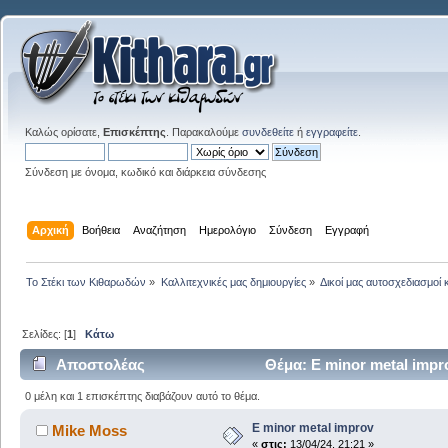
Καλώς ορίσατε,
Επισκέπτης
. Παρακαλούμε
συνδεθείτε
ή
εγγραφείτε
.
Σύνδεση με όνομα, κωδικό και διάρκεια σύνδεσης
Αρχική
Βοήθεια
Αναζήτηση
Ημερολόγιο
Σύνδεση
Εγγραφή
Το Στέκι των Κιθαρωδών
»
Καλλιτεχνικές μας δημιουργίες
»
Δικοί μας αυτοσχεδιασμοί 
Σελίδες: [
1
]
Κάτω
Αποστολέας
Θέμα: E minor metal imp
0 μέλη και 1 επισκέπτης διαβάζουν αυτό το θέμα.
E minor metal improv
Mike Moss
«
στις:
13/04/24, 21:21 »