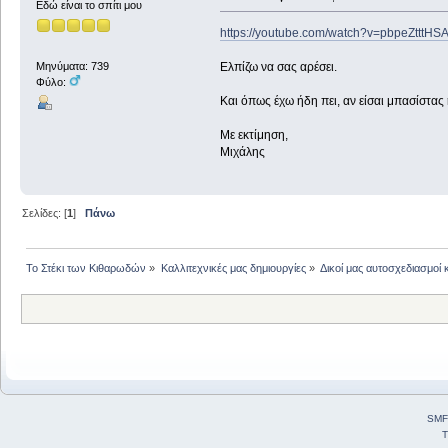
Εδώ είναι το σπίτι μου
https://youtube.com/watch?v=pbpeZttt
Ελπίζω να σας αρέσει.
Μηνύματα: 739
Φύλο:
Και όπως έχω ήδη πει, αν είσαι μπασίστας 
Με εκτίμηση,
Μιχάλης
Σελίδες: [
1
]
Πάνω
Το Στέκι των Κιθαρωδών
»
Καλλιτεχνικές μας δημιουργίες
»
Δικοί μας αυτοσχεδιασμοί 
SMF
T