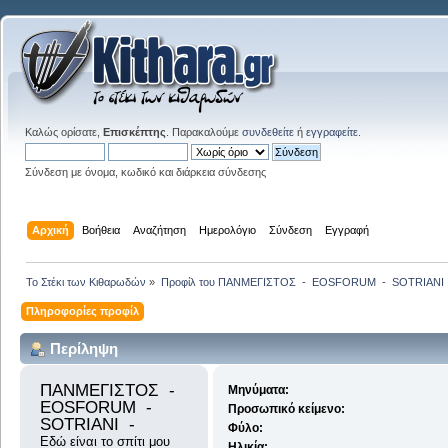
Καλώς ορίσατε,
Επισκέπτης
. Παρακαλούμε
συνδεθείτε
ή
εγγραφείτε
.
Σύνδεση με όνομα, κωδικό και διάρκεια σύνδεσης
Αρχική
Βοήθεια
Αναζήτηση
Ημερολόγιο
Σύνδεση
Εγγραφή
Το Στέκι των Κιθαρωδών
»
Προφίλ του ΠΑΝΜΕΓΙΣΤΟΣ  -  EOSFORUM  -  SOTRIANI  
Πληροφορίες προφίλ
Περίληψη
ΠΑΝΜΕΓΙΣΤΟΣ  -  
Μηνύματα:
EOSFORUM  -  
Προσωπικό κείμενο:
SOTRIANI  - 
Φύλο:
Εδώ είναι το σπίτι μου
Ηλικία: