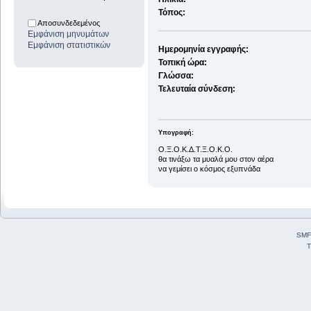
Τόπος:
Αποσυνδεδεμένος
Εμφάνιση μηνυμάτων
Εμφάνιση στατιστικών
Ημερομηνία εγγραφής:
Τοπική ώρα:
Γλώσσα:
Τελευταία σύνδεση:
Υπογραφή:
Ο.Ξ.Ο.Κ.Δ.Τ.Ξ.Ο.Κ.Ο.
θα τινάξω τα μυαλά μου στον αέρα
να γεμίσει ο κόσμος εξυπνάδα
SMF
T