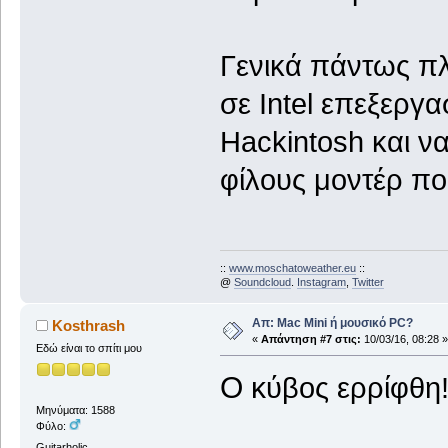
Γενικά πάντως πλέ
σε Intel επεξεργα
Hackintosh και ν
φίλους μοντέρ πο
::
www.moschatoweather.eu
::
@
Soundcloud
.
Instagram
,
Twitter
Απ: Mac Mini ή μουσικό PC?
Kosthrash
«
Απάντηση #7 στις:
10/03/16, 08:28 »
Εδώ είναι το σπίτι μου
Ο κ
ύβος ερρίφθ
Μηνύματα: 1588
Φύλο:
Guitarholic