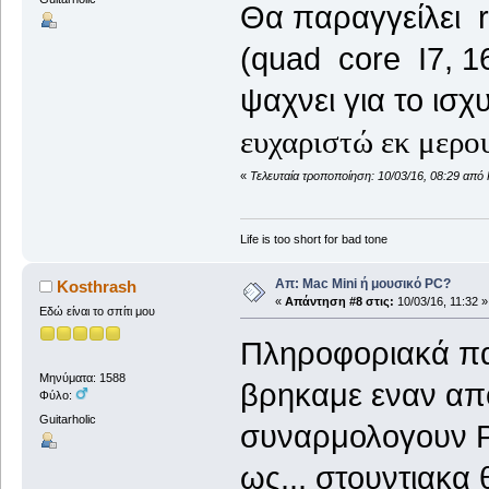
Θα
παραγγείλει 
(quad core I7, 
ψαχνει για το ισ
ευχαριστώ εκ μερου
«
Τελευταία τροποποίηση: 10/03/16, 08:29 από
Life is too short for bad tone
Απ: Mac Mini ή μουσικό PC?
Kosthrash
«
Απάντηση #8 στις:
10/03/16, 11:32 »
Εδώ είναι το σπίτι μου
Πληροφοριακά παι
Μηνύματα: 1588
βρηκαμε εναν απο
Φύλο:
Guitarholic
συναρμολογουν P
ως... στουντιακα 