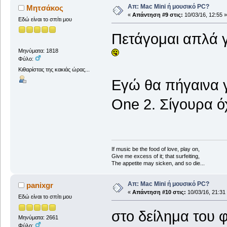
Απ: Mac Mini ή μουσικό PC?
Μητσάκος
«
Απάντηση #9 στις:
10/03/16, 12:55 »
Εδώ είναι το σπίτι μου
Πετάγομαι απλά γ
Μηνύματα: 1818
Φύλο:
Κιθαρίστας της κακιάς ώρας...
Εγώ θα πήγαινα 
One 2. Σίγουρα ό
If music be the food of love, play on,
Give me excess of it; that surfeiting,
The appetite may sicken, and so die...
Απ: Mac Mini ή μουσικό PC?
panixgr
«
Απάντηση #10 στις:
10/03/16, 21:31
Εδώ είναι το σπίτι μου
στο δείλημα του 
Μηνύματα: 2661
Φύλο: