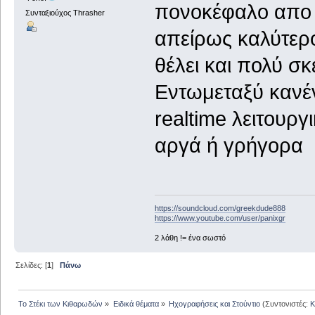
πονοκέφαλο απο το
Συνταξιούχος Thrasher
απείρως καλύτερ
θέλει και πολύ σκ
Εντωμεταξύ κανέν
realtime λειτουργι
αργά ή γρήγορα
https://soundcloud.com/greekdude888
https://www.youtube.com/user/panixgr
2 λάθη != ένα σωστό
Σελίδες: [
1
]
Πάνω
Το Στέκι των Κιθαρωδών
»
Ειδικά θέματα
»
Ηχογραφήσεις και Στούντιο
(Συντονιστές:
K