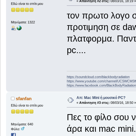
«
Απάντηση #2 στις:
08/03/16, 18:19 »
Εδώ είναι το σπίτι μου
τον πρωτο λογο σ
Μηνύματα: 1322
προτιμηση σε daw
πλατφορμα. Παντ
pc....
https://soundcloud.com/blackbodyradiation
https://www.youtube.com/channel/UCSWCMS
https://www.facebook.com/BlackBodyRadiatio
Απ: Mac Mini ή μουσικό PC?
sfanfan
«
Απάντηση #3 στις:
08/03/16, 18:50 »
Εδώ είναι το σπίτι μου
Πες το φίλο σου 
Μηνύματα: 640
άρα και mac mini.
Φύλο: