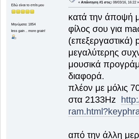
«
Απάντηση #1 στις:
08/03/16, 16:22 »
Εδώ είναι το σπίτι μου
κατά την άποψή μ
Μηνύματα: 1854
φίλος σου για ma
less gain .. more grain!
(επεξεργαστικά) p
μεγαλύτερης συχ
μουσικά προγράμμ
διαφορά.
πλέον με μόλις 
στα 2133Hz
http
ram.html?keyph
από την άλλη μερι