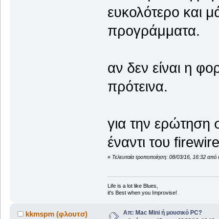
ευκολότερο και μ
προγράμματα.
αν δεν είναι η φο
πρότεινα.
για την ερώτηση σ
έναντι του firewir
«
Τελευταία τροποποίηση: 08/03/16, 16:32 από 
Life is a lot like Blues,
it's Best when you Improvise!
Απ: Mac Mini ή μουσικό PC?
kkmspm (φλουτσ)