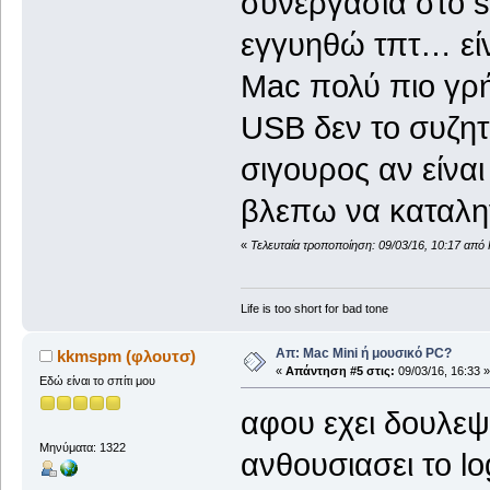
συνεργασία στο
s
εγγυηθώ τπτ… είν
Mac
πολύ πιο γρ
USB
δεν το συζη
σιγουρος αν είνα
βλεπω να καταλ
«
Τελευταία τροποποίηση: 09/03/16, 10:17 από
Life is too short for bad tone
Απ: Mac Mini ή μουσικό PC?
kkmspm (φλουτσ)
«
Απάντηση #5 στις:
09/03/16, 16:33 »
Εδώ είναι το σπίτι μου
αφου εχει δουλεψε
Μηνύματα: 1322
ανθουσιασει το lo