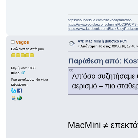
https://soundcloud.com/blackbodyradiation
https://www.youtube.com/channel/UCSWCMS
https://www.facebook.com/BlackBodyRadiatio
Απ: Mac Mini ή μουσικό PC?
vegos
«
Απάντηση #6 στις:
09/03/16, 17:48 »
Εδώ είναι το σπίτι μου
Παράθεση από: Kosth
Μηνύματα: 1033
Φύλο:
Απ’όσο συζητήσαμε ψ
Άμα μεγαλώσω, θα γίνω
αερισμό – πιο σταθερ
κιθαρίστας...
MacMini
≠ επεκτ