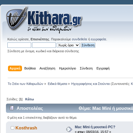
Καλώς ορίσατε,
Επισκέπτης
. Παρακαλούμε
συνδεθείτε
ή
εγγραφείτε
.
Σύνδεση με όνομα, κωδικό και διάρκεια σύνδεσης
Αρχική
Βοήθεια
Αναζήτηση
Ημερολόγιο
Σύνδεση
Εγγραφή
Το Στέκι των Κιθαρωδών
»
Ειδικά θέματα
»
Ηχογραφήσεις και Στούντιο
(Συντονιστές:
K
Σελίδες: [
1
]
Κάτω
Αποστολέας
Θέμα: Mac Mini ή μουσικ
0 μέλη και 1 επισκέπτης διαβάζουν αυτό το θέμα.
Mac Mini ή μουσικό PC?
Kosthrash
«
στις:
08/03/16, 15:57 »