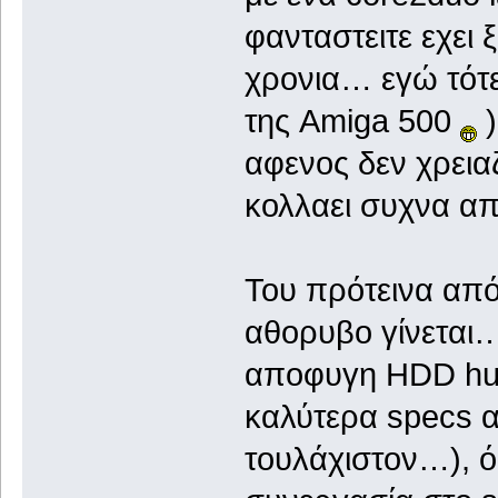
φανταστειτε εχει ξ
χρονια… εγώ τότ
της
Amiga
500
αφενος δεν χρεια
κολλαει συχνα 
Του πρότεινα από
αθορυβο γίνεται…μ
αποφυγη
HDD
h
καλύτερα
specs
α
τουλάχιστον…), 