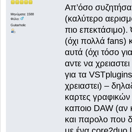
Απ’όσο συζητήσα
Μηνύματα: 1588
(καλύτερο αερισμ
Φύλο:
Guitarholic
πιο επεκτάσιμο).
(όχι πολλά
fans
) 
αυτά (όχι τόσο γ
αντε να χρειαστει
για τα
VST
plugin
χρειαστει) – δηλα
καρτες γραφικών 
καποιο
DAW
(αν 
και παρολο που δ
με ένα
core
2
duo