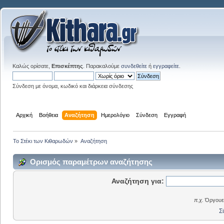
Καλώς ορίσατε,
Επισκέπτης
. Παρακαλούμε
συνδεθείτε
ή
εγγραφείτε
.
Σύνδεση με όνομα, κωδικό και διάρκεια σύνδεσης
Αρχική
Βοήθεια
Αναζήτηση
Ημερολόγιο
Σύνδεση
Εγγραφή
Το Στέκι των Κιθαρωδών
»
Αναζήτηση
Ορισμός παραμέτρων αναζήτησης
Αναζήτηση για:
π.χ.
Όργουελ
Σ