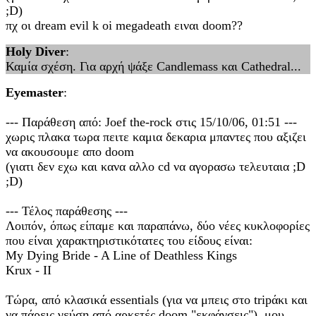
;D)
πχ οι dream evil k oi megadeath ειναι doom??
Holy Diver
:
Καμία σχέση. Για αρχή ψάξε Candlemass και Cathedral...
Eyemaster
:
--- Παράθεση από: Joef the-rock στις 15/10/06, 01:51 ---
χωρις πλακα τωρα πειτε καμια δεκαρια μπαντες που αξιζει
να ακουσουμε απο doom
(γιατι δεν εχω και κανα αλλο cd να αγορασω τελευταια ;D
;D)
--- Τέλος παράθεσης ---
Λοιπόν, όπως είπαμε και παραπάνω, δύο νέες κυκλοφορίες
που είναι χαρακτηριστικότατες του είδους είναι:
My Dying Bride - A Line of Deathless Kings
Krux - II
Τώρα, από κλασικά essentials (για να μπεις στο tripάκι και
να πάρεις γεύση από αρκετές doom "εκφάνσεις"), μου