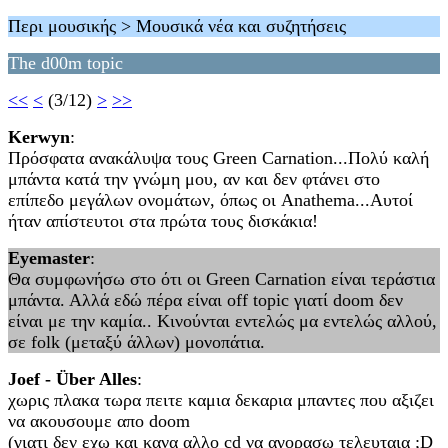
Περι μουσικής > Μουσικά νέα και συζητήσεις
The d00m topic
<<
<
(3/12)
>
>>
Kerwyn
:
Πρόσφατα ανακάλυψα τους Green Carnation...Πολύ καλή
μπάντα κατά την γνώμη μου, αν και δεν φτάνει στο
επίπεδο μεγάλων ονομάτων, όπως οι Anathema...Αυτοί
ήταν απίστευτοι στα πρώτα τους δισκάκια!
Eyemaster
:
Θα συμφωνήσω στο ότι οι Green Carnation είναι τεράστια
μπάντα. Αλλά εδώ πέρα είναι off topic γιατί doom δεν
είναι με την καμία.. Κινούνται εντελώς μα εντελώς αλλού,
σε folk (μεταξύ άλλων) μονοπάτια.
Joef - Über Alles
:
χωρις πλακα τωρα πειτε καμια δεκαρια μπαντες που αξιζει
να ακουσουμε απο doom
(γιατι δεν εχω και κανα αλλο cd να αγορασω τελευταια ;D