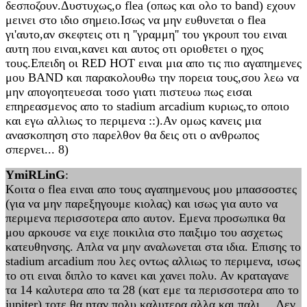
δεσποζουν.Δυστυχως,ο flea (oπως και ολο το band) εχουν
μεινει στο ιδιο σημειο.Ισως να μην ευθυνεται ο flea
γι'αυτο,αν σκεφτεις οτι η ''γραμμη'' του γκρουπ του ειναι
αυτη που ειναι,κανει και αυτος οτι οριοθετει ο ηχος
τους.Επειδη οι RΕD ΗΟΤ ειναι μια απο τις πιο αγαπημενες
μου BAND και παρακολουθω την πορεια τους,σου λεω να
μην απογοητευεσαι τοσο γιατι πιστευω πως εισαι
επηρεασμενος απο το stadium arcadium κυριως,το οποιο
και εγω αλλιως το περιμενα ::).Αν ομως κανεις μια
ανασκοπηση στο παρελθον θα δεις οτι ο ανθρωπος
σπερνει... 8)
YmiRLinG
:
Κοιτα ο flea ειναι απο τους αγαπημενους μου μπασσοστες
(για να μην παρεξηγουμε κιολας) και ισως για αυτο να
περιμενα περισσοτερα απο αυτον. Εμενα προσωπικα θα
μου αρκουσε να ειχε ποικιλια στο παιξιμο του ασχετως
κατευθηνσης. Απλα να μην αναλωνεται στα ιδια. Επισης το
stadium arcadium που λες οντως αλλιως το περιμενα, ισως
το οτι ειναι διπλο το κανει και χανει πολυ. Αν κραταγανε
τα 14 καλυτερα απο τα 28 (κατ εμε τα περισσοτερα απο το
jupiter) τοτε θα ηταν πολυ καλυτερα αλλα και παλι.... Δεν