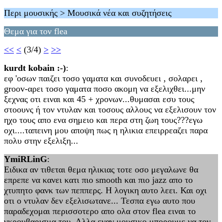
Περι μουσικής > Μουσικά νέα και συζητήσεις
Θεμα για τον flea
<<
<
(3/4)
>
>>
kurdt kobain :-)
:
εφ 'οσων παιζει τοσο γαματα και συνοδευει , σολαρει ,
groov-αρει τοσο γαματα ποσο ακομη να εξελιχθει...μην
ξεχνας οτι ειναι και 45 + χρονων...θυμασαι εσυ τους
στοουνς ή τον ντυλαν και τοσους αλλους να εξελισουν τον
ηχο τους απο ενα σημειο και περα στη ζωη τους???εγω
οχι....ταπεινη μου αποψη πως η ηλικια επειρρεαζει παρα
πολυ στην εξελιξη...
YmiRLinG
:
Ειδικα αν τιθεται θεμα ηλικιας τοτε οσο μεγαλωνε θα
επρεπε να κανει κατι πιο smooth και πιο jazz απο το
χτυπητο φανκ των πεππερς. Η λογικη αυτο λεει. Και οχι
οτι ο ντυλαν δεν εξελισωτανε... Τεσπα εγω αυτο που
παραδεχομαι περισσοτερο απο ολα στον flea ειναι το
γκρουβαρισμα του. Αλλα εναν μουσικο μπορουμε να τον