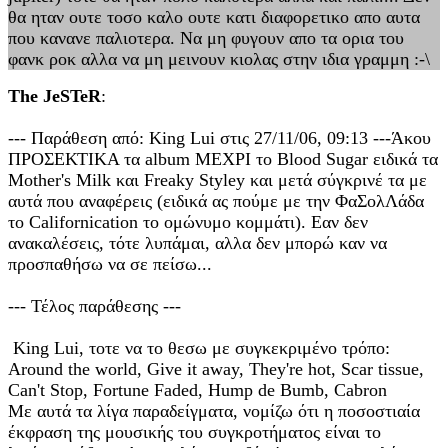
θα ηταν ουτε τοσο καλο ουτε κατι διαφορετικο απο αυτα
που κανανε παλιοτερα. Να μη φυγουν απο τα ορια του
φανκ ροκ αλλα να μη μεινουν κιολας στην ιδια γραμμη :-\
The JeSTeR
:
--- Παράθεση από: King Lui στις 27/11/06, 09:13 ---Άκου
ΠΡΟΣΕΚΤΙΚΑ τα album ΜΕΧΡΙ το Blood Sugar ειδικά τα
Mother's Milk και Freaky Styley και μετά σύγκρινέ τα με
αυτά που αναφέρεις (ειδικά ας πούμε με την ΦαΣολΛάδα
το Californication το ομώνυμο κομμάτι). Εαν δεν
ανακαλέσεις, τότε λυπάμαι, αλλα δεν μπορώ καν να
προσπαθήσω να σε πείσω...
--- Τέλος παράθεσης ---
King Lui, τοτε να το θεσω με συγκεκριμένο τρόπο:
Around the world, Give it away, They're hot, Scar tissue,
Can't Stop, Fortune Faded, Hump de Bumb, Cabron
Με αυτά τα λίγα παραδείγματα, νομίζω ότι η ποσοστιαία
έκφραση της μουσικής του συγκροτήματος είναι το