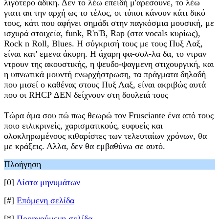
λιγότερο άδικη. Δεν το λέω επειδή μ'αρεσουνε, το λέω
γιατι απ την αρχή ως το τέλος, οι τύποι κάνουν κάτι δικό
τους, κάτι που αφήνει σημάδι στην παγκόσμια μουσική, με
ισχυρά στοιχεία, funk, R'n'B, Rap (στα vocals κυρίως),
Rock n Roll, Blues. Η σύγκρισή τους με τους Πυξ Λαξ,
είναι κατ' εμενα άκυρη. Η άχαρη φα-σολ-λα δα, το ντραν
ντρουν της ακουστικής, η ψευδο-ψαγμενη στιχουργική, και
η υπνωτικά μουντή ενωρχήστρωση, τα πράγματα δηλαδή
που μισεί ο καθένας στους Πυξ Λαξ, είναι ακριβώς αυτά
που οι RHCP ΔΕΝ δείχνουν στη δουλειά τους
Τώρα άμα σου πώ πως θεωρώ τον Frusciante ένα από τους
ποιο ειλικρινείς, χαρισματικούς, ευφυείς και
ολοκληρωμένους κιθαρίστες των τελευταίων χρόνων, θα
με κράξεις. Αλλα, δεν θα εμβαθύνω σε αυτό.
Πλοήγηση
[0]
Λίστα μηνυμάτων
[#]
Επόμενη σελίδα
[*]
Προηγούμενη σελίδα