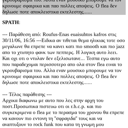
κρινουμε σφαιρικα και παο πολλες αποψεις. Ο flea δεν
δηλωσε ποτε αποκλειστικα εκτελεστης......
SPATH
:
--- Παράθεση από: Roufus-Enas euaisuhtos kafros στις
30/11/06, 16:56 ---Ειδικα αν τιθεται θεμα ηλικιας τοτε οσο
μεγαλωνε θα επρεπε να κανει κατι πιο smooth και πιο jazz
απο το χτυπητο φανκ των πεππερς. Η λογικη αυτο λεει.
Και οχι οτι ο ντυλαν δεν εξελισωτανε... Τεσπα εγω αυτο
που παραδεχομαι περισσοτερο απο ολα στον flea ειναι το
γκρουβαρισμα του. Αλλα εναν μουσικο μπορουμε να τον
κρινουμε σφαιρικα και παο πολλες αποψεις. Ο flea δεν
δηλωσε ποτε αποκλειστικα εκτελεστης......
--- Τέλος παράθεσης ---
Αρχικα διαφωνω με αυτο που λες στην αρχη του
ποστ.Προσωπικα πιστευω οτι οι r.h.c.p. και πιο
συγκεκριμενα ο flea με το περασμα του χρονου θα επρεπε
να κανουν πιο εντονη τη ''σφραγιδα'' τους και να
ανaπτυξουν το rock funk που κατα τη γνωμη μου