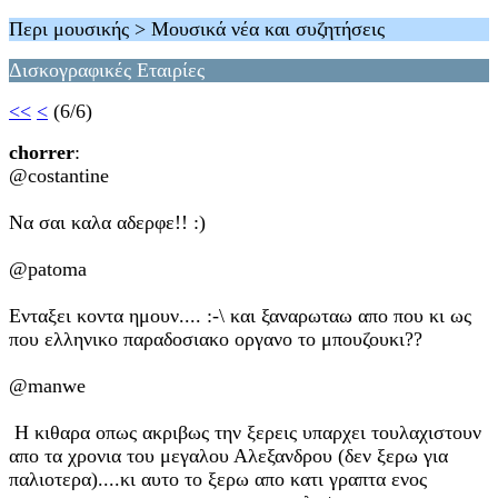
Περι μουσικής > Μουσικά νέα και συζητήσεις
Δισκογραφικές Εταιρίες
<<
<
(6/6)
chorrer
:
@costantine
Να σαι καλα αδερφε!! :)
@patoma
Ενταξει κοντα ημουν.... :-\ και ξαναρωταω απο που κι ως
που ελληνικο παραδοσιακο οργανο το μπουζουκι??
@manwe
Η κιθαρα οπως ακριβως την ξερεις υπαρχει τουλαχιστουν
απο τα χρονια του μεγαλου Αλεξανδρου (δεν ξερω για
παλιοτερα)....κι αυτο το ξερω απο κατι γραπτα ενος