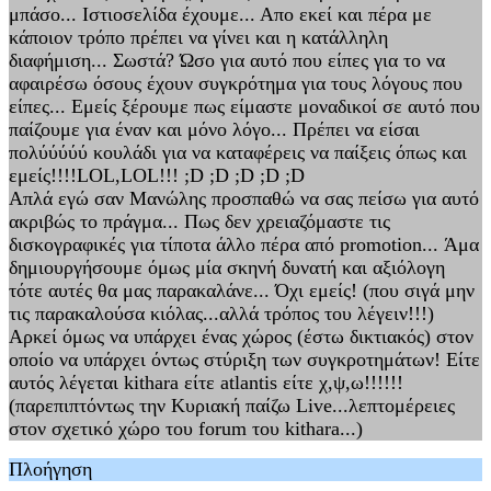
μπάσο... Ιστιοσελίδα έχουμε... Απο εκεί και πέρα με
κάποιον τρόπο πρέπει να γίνει και η κατάλληλη
διαφήμιση... Σωστά? Ώσο για αυτό που είπες για το να
αφαιρέσω όσους έχουν συγκρότημα για τους λόγους που
είπες... Εμείς ξέρουμε πως είμαστε μοναδικοί σε αυτό που
παίζουμε για έναν και μόνο λόγο... Πρέπει να είσαι
πολύύύύύ κουλάδι για να καταφέρεις να παίξεις όπως και
εμείς!!!!LOL,LOL!!! ;D ;D ;D ;D ;D
Απλά εγώ σαν Μανώλης προσπαθώ να σας πείσω για αυτό
ακριβώς το πράγμα... Πως δεν χρειαζόμαστε τις
δισκογραφικές για τίποτα άλλο πέρα από promotion... Άμα
δημιουργήσουμε όμως μία σκηνή δυνατή και αξιόλογη
τότε αυτές θα μας παρακαλάνε... Όχι εμείς! (που σιγά μην
τις παρακαλούσα κιόλας...αλλά τρόπος του λέγειν!!!)
Αρκεί όμως να υπάρχει ένας χώρος (έστω δικτιακός) στον
οποίο να υπάρχει όντως στύριξη των συγκροτημάτων! Είτε
αυτός λέγεται kithara είτε atlantis είτε χ,ψ,ω!!!!!!
(παρεπιπτόντως την Κυριακή παίζω Live...λεπτομέρειες
στον σχετικό χώρο του forum του kithara...)
Πλοήγηση