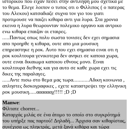
ιστορικου που ειχαν πεσει στην αντιληψη μου σχετικα με
το θεμα. Ελεγε λοιπον ο τυπος οτι ο Φιλλιπος ( ο πατερας
του Αλεκου) κατσαδιαζε συχνα τον γιο του γιατι
προτιμουσε να παιζει κιθαρα αντι για λυρα. Στα χρονια
εκεινα η λυρα θεωρουνταν πολεμικο οργανο και αντρικο
ενω κιθαρα επαιζαν οι εταιρες.
.....Παντως οπως πολυ σωστα τονισες δεν εχει σημασια
απο προηρθε η κιθαρα, ουτε απο μια μουσικη
επηρεαστηκε η ροκ. Αυτο που εχει σημασια ειναι οτι η
ροκ κουλτουρα γενικοτερα δεν ανηκει σε καποια χωρα,
ουτε ειναι δικαιωμα καποιου εθνους μονο. Ειναι
κουλτουρα διεθνης και για αυτο σε καθε χωρα εχει τις
δικες της παραλαγες.
.....Αντε πισω στο θεμα μας τωρα...........Αδικη κοινωνια ,
απληστες δισκογραφικες , εχετε καταστρεψει την ελληνικη
ροκ μουσικη.....ααααααχ!!!!! ;D ;D
Manwe
:
Φίλτατε chorrer...
Καταρχάς μιλάς σε ένα άτομο το οποίο στο συγκρότημά
του υπήρξε πας παρτού! Δηλαδή... Άρχισα σαν κιθαρίστας,
συνέχισα ως πληκτράς, μετά ξανά κιθάρα και τώρα