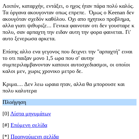
Λοιπόν, καταρχήν, εντάξει, ο ηχος ήταν πάρα πολύ καλός.
Τα όργανα ακουγονταν οπως επρεπε. Όμως ο Keenan δεν
ακουγόταν σχεδόν καθόλου. Οχι απο ηχητικο προβλημα,
αλλα γιατι ψιθυριζε... Γενικα φαινοταν οτι δεν γουσταρε κ
πολυ, σαν αρπαχτη την ειδαν αυτη την φορα φαινεται. Γι'
αυτο ξενερωσα αρκετα.
Επίσης αλλο ενα γεγονος που δειχνει την "αρπαχτή" ειναι
το οτι παιξαν μονο 1,5 ωρα που σ' αυτην
συμπεριλαμβανονταν καποιοι αυτοσχεδιασμοι, οι οποίοι
καλοι μεν, χωρις χρονικο μετρο δε.
Κριμα.... Δεν λεω ωραια ηταν, αλλα θα μπορουσε και
πολυ καλυτερα
Πλοήγηση
[0]
Λίστα μηνυμάτων
[#]
Επόμενη σελίδα
[*]
Προηγούμενη σελίδα