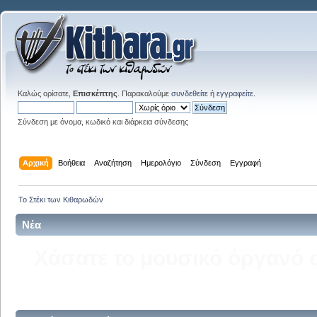
Καλώς ορίσατε,
Επισκέπτης
. Παρακαλούμε
συνδεθείτε
ή
εγγραφείτε
.
Σύνδεση με όνομα, κωδικό και διάρκεια σύνδεσης
Αρχική
Βοήθεια
Αναζήτηση
Ημερολόγιο
Σύνδεση
Εγγραφή
Το Στέκι των Κιθαρωδών
Νέα
Δείτε την σελίδα του kitha
στ