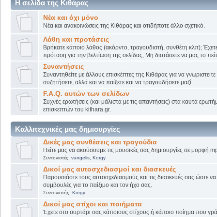
Η σελίδα της Κιθάρας
Νέα και όχι μόνο
Νέα και ανακοινώσεις της Κιθάρας και οτιδήποτε άλλο σχετικό.
Λάθη και προτάσεις
Βρήκατε κάποιο λάθος (ακόρντο, τραγουδιστή, συνθέτη κλπ); Έχετε
πρόταση για την βελτίωση της σελίδας; Μη διστάσετε να μας το πείτ
Συναντήσεις
Συναντηθείτε με άλλους επισκέπτες της Κιθάρας για να γνωριστείτε
συζητήσετε, αλλά και να παίξετε και να τραγουδήσετε μαζί.
F.A.Q. αυτών των σελίδων
Συχνές ερωτήσεις (και μάλιστα με τις απαντήσεις) στα καυτά ερωτ
επισκεπτών του kithara.gr.
Καλλιτεχνικές μας δημιουργίες
Δικές μας συνθέσεις και τραγούδια
Πείτε μας να ακούσουμε τις μουσικές σας δημιουργίες σε μορφή mp
Συντονιστές:
vangelis
,
Korgy
Δικοί μας αυτοσχεδιασμοί και διασκευές
Παρουσιάστε τους αυτοσχεδιασμούς και τις διασκευές σας ώστε να λ
συμβουλές για το παίξιμο και τον ήχο σας.
Συντονιστής:
Korgy
Δικοί μας στίχοι και ποιήματα
Έχετε στο συρτάρι σας κάποιους στίχους ή κάποιο ποίημα που γρά