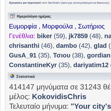
Dynamics are important!
από
Stel Andre
(
Δικοί μας αυτοσχεδιασμοί και διασκευές
)
Ημερολόγιο ημέρας
Ευμορφία , Μορφούλα , Σωτήριος
Γενέθλια:
biker
(59)
,
jk7859
(48)
,
n
chrisanthi
(46)
,
dambo
(42)
,
glad
(
GusA_91
(35)
,
Τσιου
(38)
,
gordian
ConstantineKyr
(35)
,
dariyatim12
Στατιστικά
414147 μηνύματα σε 31243 θέ
μέλος:
KokovidisChris
Τελευταίο μήνυμα:
"
Your city's