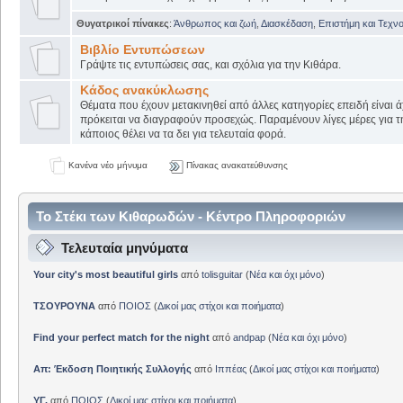
Θυγατρικοί πίνακες
:
Άνθρωπος και ζωή
,
Διασκέδαση
,
Επιστήμη και Τεχν
Βιβλίο Εντυπώσεων
Γράψτε τις εντυπώσεις σας, και σχόλια για την Κιθάρα.
Κάδος ανακύκλωσης
Θέματα που έχουν μετακινηθεί από άλλες κατηγορίες επειδή είναι ά
πρόκειται να διαγραφούν προσεχώς. Παραμένουν λίγες μέρες για 
κάποιος θέλει να τα δει για τελευταία φορά.
Κανένα νέο μήνυμα
Πίνακας ανακατεύθυνσης
Το Στέκι των Κιθαρωδών - Κέντρο Πληροφοριών
Τελευταία μηνύματα
Your city's most beautiful girls
από
tolisguitar
(
Νέα και όχι μόνο
)
ΤΣΟΥΡΟΥΝΑ
από
ΠΟΙΟΣ
(
Δικοί μας στίχοι και ποιήματα
)
Find your perfect match for the night
από
andpap
(
Νέα και όχι μόνο
)
Απ: Έκδοση Ποιητικής Συλλογής
από
Ιππέας
(
Δικοί μας στίχοι και ποιήματα
)
ΥΓ.
από
ΠΟΙΟΣ
(
Δικοί μας στίχοι και ποιήματα
)