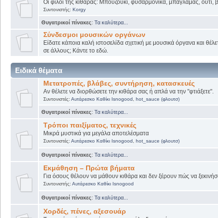
Οι φίλοι της κιθάρας: Μπουζούκι, φυσαρμόνικα, μπαγλαμάς, ούτι, βι
Συντονιστής:
Korgy
Θυγατρικοί πίνακες
:
Τα καλύτερα...
Σύνδεσμοι μουσικών οργάνων
Είδατε κάποια καλή ιστοσελίδα σχετική με μουσικά όργανα και θέλετ
σε άλλους; Κάντε το εδώ.
Ειδικά θέματα
Μετατροπές, βλάβες, συντήρηση, κατασκευές
Αν θέλετε να διορθώσετε την κιθάρα σας ή απλά να την "φτιάξετε".
Συντονιστές:
Αυτάρεσκο Καθίκι Isnogood
,
hot_sauce (φλουτσ)
Θυγατρικοί πίνακες
:
Τα καλύτερα...
Τρόποι παιξίματος, τεχνικές
Μικρά μυστικά για μεγάλα αποτελέσματα
Συντονιστές:
Αυτάρεσκο Καθίκι Isnogood
,
hot_sauce (φλουτσ)
Θυγατρικοί πίνακες
:
Τα καλύτερα...
Εκμάθηση – Πρώτα βήματα
Για όσους θέλουν να μάθουν κιθάρα και δεν ξέρουν πώς να ξεκινήσο
Συντονιστής:
Αυτάρεσκο Καθίκι Isnogood
Θυγατρικοί πίνακες
:
Τα καλύτερα...
Χορδές, πένες, αξεσουάρ