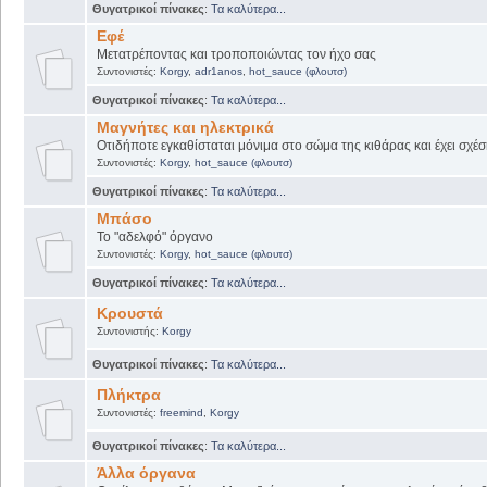
Θυγατρικοί πίνακες
:
Τα καλύτερα...
Εφέ
Μετατρέποντας και τροποποιώντας τον ήχο σας
Συντονιστές:
Korgy
,
adr1anos
,
hot_sauce (φλουτσ)
Θυγατρικοί πίνακες
:
Τα καλύτερα...
Μαγνήτες και ηλεκτρικά
Οτιδήποτε εγκαθίσταται μόνιμα στο σώμα της κιθάρας και έχει σχέσ
Συντονιστές:
Korgy
,
hot_sauce (φλουτσ)
Θυγατρικοί πίνακες
:
Τα καλύτερα...
Μπάσο
Το "αδελφό" όργανο
Συντονιστές:
Korgy
,
hot_sauce (φλουτσ)
Θυγατρικοί πίνακες
:
Τα καλύτερα...
Κρουστά
Συντονιστής:
Korgy
Θυγατρικοί πίνακες
:
Τα καλύτερα...
Πλήκτρα
Συντονιστές:
freemind
,
Korgy
Θυγατρικοί πίνακες
:
Τα καλύτερα...
Άλλα όργανα