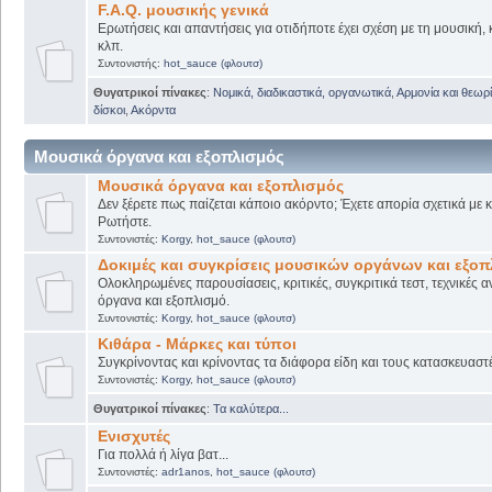
F.A.Q. μουσικής γενικά
Ερωτήσεις και απαντήσεις για οτιδήποτε έχει σχέση με τη μουσική, 
κλπ.
Συντονιστής:
hot_sauce (φλουτσ)
Θυγατρικοί πίνακες
:
Νομικά, διαδικαστικά, οργανωτικά
,
Αρμονία και θεωρί
δίσκοι
,
Ακόρντα
Μουσικά όργανα και εξοπλισμός
Μουσικά όργανα και εξοπλισμός
Δεν ξέρετε πως παίζεται κάποιο ακόρντο; Έχετε απορία σχετικά με
Ρωτήστε.
Συντονιστές:
Korgy
,
hot_sauce (φλουτσ)
Δοκιμές και συγκρίσεις μουσικών οργάνων και εξο
Ολοκληρωμένες παρουσίασεις, κριτικές, συγκριτικά τεστ, τεχνικές α
όργανα και εξοπλισμό.
Συντονιστές:
Korgy
,
hot_sauce (φλουτσ)
Κιθάρα - Μάρκες και τύποι
Συγκρίνοντας και κρίνοντας τα διάφορα είδη και τους κατασκευαστ
Συντονιστές:
Korgy
,
hot_sauce (φλουτσ)
Θυγατρικοί πίνακες
:
Τα καλύτερα...
Ενισχυτές
Για πολλά ή λίγα βατ...
Συντονιστές:
adr1anos
,
hot_sauce (φλουτσ)