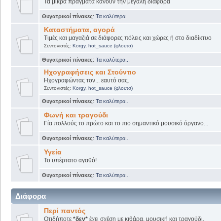
Τα μικρά πράγματα κάνουν την μεγάλη διαφορά
Θυγατρικοί πίνακες
:
Τα καλύτερα...
Καταστήματα, αγορά
Τιμές και μαγαζιά σε διάφορες πόλεις και χώρες ή στο διαδίκτυο
Συντονιστές:
Korgy
,
hot_sauce (φλουτσ)
Θυγατρικοί πίνακες
:
Τα καλύτερα...
Ηχογραφήσεις και Στούντιο
Ηχογραφώντας τον... εαυτό σας.
Συντονιστές:
Korgy
,
hot_sauce (φλουτσ)
Θυγατρικοί πίνακες
:
Τα καλύτερα...
Φωνή και τραγούδι
Γία πολλούς το πρώτο και το πιο σημαντικό μουσικό όργανο...
Θυγατρικοί πίνακες
:
Τα καλύτερα...
Υγεία
Το υπέρτατο αγαθό!
Θυγατρικοί πίνακες
:
Τα καλύτερα...
Διάφορα
Περί παντός
Οτιδήποτε
*δεν*
έχει σχέση με κιθάρα, μουσική και τραγούδι.