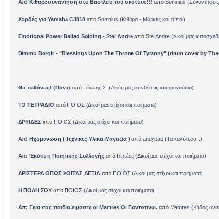
Απ: Κιθαροσυναντηση στο Βασιλειο του σκότους!!!
από
Somnius
(
Συναντήσεις
Χορδές για Yamaha CJ818
από
Somnius
(
Κιθάρα - Μάρκες και τύποι
)
Emotional Power Ballad Soloing - Stel Andre
από
Stel Andre
(
Δικοί μας αυτοσχεδ
Dimmu Borgir - "Blessings Upon The Throne Of Tyranny" (drum cover by The
Θα πεθάνεις! (Πανκ)
από
Γιάννης Σ.
(
Δικές μας συνθέσεις και τραγούδια
)
ΤΟ ΤΕΤΡΑΔΙΟ
από
ΠΟΙΟΣ
(
Δικοί μας στίχοι και ποιήματα
)
ΔΡΥΙΔΕΣ
από
ΠΟΙΟΣ
(
Δικοί μας στίχοι και ποιήματα
)
Απ: Ηχομονωση ( Τεχνικες-Υλικα-Μαγαζια )
από
andypap
(
Τα καλύτερα...
)
Απ: Έκδοση Ποιητικής Συλλογής
από
Ιππέας
(
Δικοί μας στίχοι και ποιήματα
)
ΑΡΙΣΤΕΡΑ ΟΠΩΣ ΚΟΙΤΑΣ ΔΕΞΙΑ
από
ΠΟΙΟΣ
(
Δικοί μας στίχοι και ποιήματα
)
Η ΠΟΛΗ ΣΟΥ
από
ΠΟΙΟΣ
(
Δικοί μας στίχοι και ποιήματα
)
Απ: Γεια σας παιδια,ειμαστε οι Mamres Οι Παντοτινοι.
από
Mamres
(
Κάδος αν