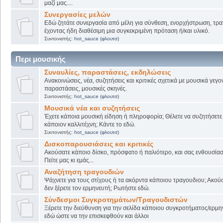
μαζί μας....
Συνεργασίες μελών
Εδώ ζητάτε συνεργασία από μέλη για σύνθεση, ενορχήστρωση, τρα
έχοντας ήδη διαθέσιμη μια συγκεκριμένη πρόταση ή/και υλικό.
Συντονιστής:
hot_sauce (φλουτσ)
Περι μουσικής
Συναυλίες, παραστάσεις, εκδηλώσεις
Ανακοινώσεις, νέα, συζητήσεις και κριτικές σχετικά με μουσικά γεγο
παραστάσεις, μουσικές σκηνές.
Συντονιστής:
hot_sauce (φλουτσ)
Μουσικά νέα και συζητήσεις
Έχετε κάποια μουσική είδηση ή πληροφορία; Θέλετε να συζητήσετε 
κάποιον καλλιτέχνη; Κάντε το εδώ.
Συντονιστής:
hot_sauce (φλουτσ)
Δισκοπαρουσιάσεις και κριτικές
Ακούσατε κάποιο δίσκο, πρόσφατο ή παλιότερο, και σας ενθουσίασ
Πείτε μας κι εμάς...
Αναζήτηση τραγουδιών
Ψάχνετε για τους στίχους ή τα ακόρντα κάποιου τραγουδιου; Ακού
δεν ξέρετε τον ερμηνευτή; Ρωτήστε εδώ.
Σύνδεσμοι Συγκροτημάτων/Τραγουδιστών
Ξέρετε την διεύθυνση για την σελίδα κάποιου συγκροτήματος/ερμη
εδώ ώστε να την επισκεφθούν και άλλοι