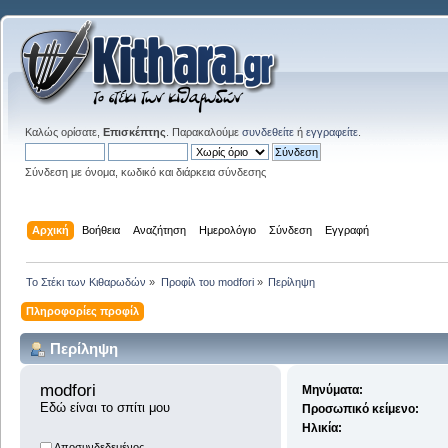
Καλώς ορίσατε,
Επισκέπτης
. Παρακαλούμε
συνδεθείτε
ή
εγγραφείτε
.
Σύνδεση με όνομα, κωδικό και διάρκεια σύνδεσης
Αρχική
Βοήθεια
Αναζήτηση
Ημερολόγιο
Σύνδεση
Εγγραφή
Το Στέκι των Κιθαρωδών
»
Προφίλ του modfori
»
Περίληψη
Πληροφορίες προφίλ
Περίληψη
modfori 
Μηνύματα:
Εδώ είναι το σπίτι μου
Προσωπικό κείμενο:
Ηλικία:
Αποσυνδεδεμένος