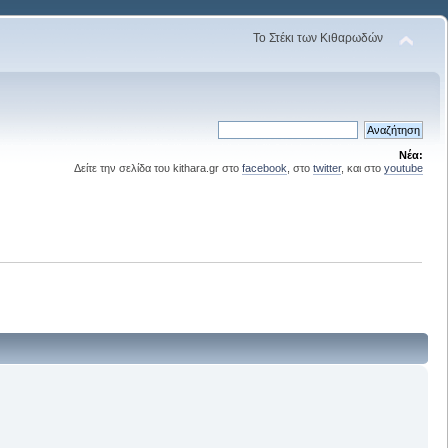
Το Στέκι των Κιθαρωδών
Νέα:
Δείτε την σελίδα του kithara.gr στο
facebook
, στο
twitter
, και στο
youtube