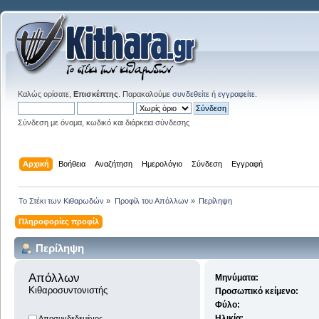
Καλώς ορίσατε,
Επισκέπτης
. Παρακαλούμε
συνδεθείτε
ή
εγγραφείτε
.
Σύνδεση με όνομα, κωδικό και διάρκεια σύνδεσης
Αρχική
Βοήθεια
Αναζήτηση
Ημερολόγιο
Σύνδεση
Εγγραφή
Το Στέκι των Κιθαρωδών
»
Προφίλ του Απόλλων
»
Περίληψη
Πληροφορίες προφίλ
Περίληψη
Απόλλων 
Μηνύματα:
Κιθαροσυντονιστής
Προσωπικό κείμενο:
Φύλο:
Ηλικία:
Αποσυνδεδεμένος