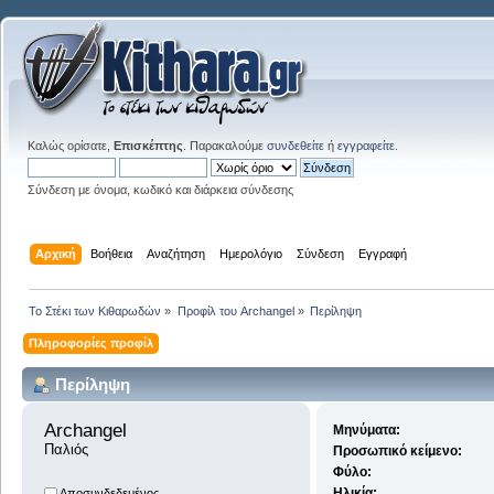
Καλώς ορίσατε,
Επισκέπτης
. Παρακαλούμε
συνδεθείτε
ή
εγγραφείτε
.
Σύνδεση με όνομα, κωδικό και διάρκεια σύνδεσης
Αρχική
Βοήθεια
Αναζήτηση
Ημερολόγιο
Σύνδεση
Εγγραφή
Το Στέκι των Κιθαρωδών
»
Προφίλ του Archangel
»
Περίληψη
Πληροφορίες προφίλ
Περίληψη
Archangel 
Μηνύματα:
Παλιός
Προσωπικό κείμενο:
Φύλο:
Ηλικία:
Αποσυνδεδεμένος