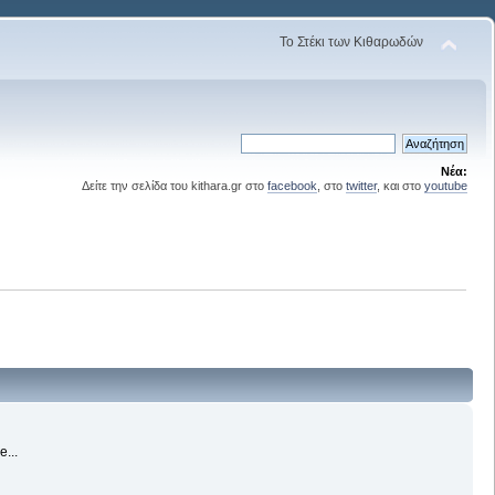
Το Στέκι των Κιθαρωδών
Νέα:
Δείτε την σελίδα του kithara.gr στο
facebook
, στο
twitter
, και στο
youtube
e...