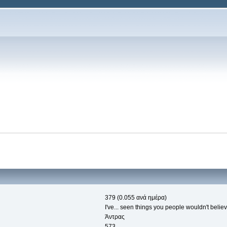
379 (0.055 ανά ημέρα)
I've... seen things you people wouldn't believ
Άντρας
573