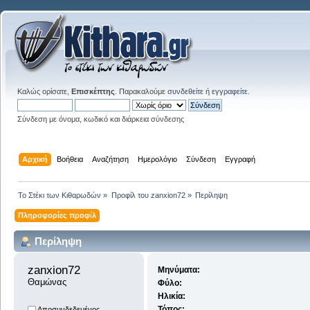
Καλώς ορίσατε,
Επισκέπτης
. Παρακαλούμε
συνδεθείτε
ή
εγγραφείτε
.
Σύνδεση με όνομα, κωδικό και διάρκεια σύνδεσης
Αρχική
Βοήθεια
Αναζήτηση
Ημερολόγιο
Σύνδεση
Εγγραφή
Το Στέκι των Κιθαρωδών
»
Προφίλ του zanxion72
»
Περίληψη
Πληροφορίες προφίλ
Περίληψη
zanxion72 
Μηνύματα:
Θαμώνας
Φύλο:
Ηλικία:
Τόπος:
Αποσυνδεδεμένος