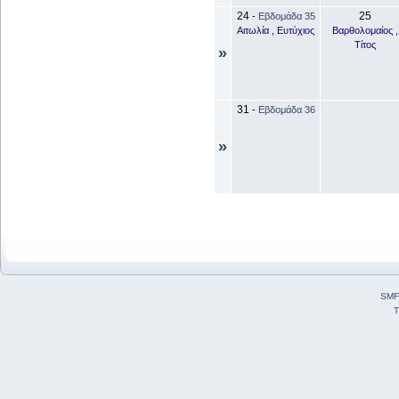
24
25
-
Εβδομάδα 35
Αιτωλία , Ευτύχιος
Βαρθολομαίος ,
Τίτος
»
31
-
Εβδομάδα 36
»
SMF
T