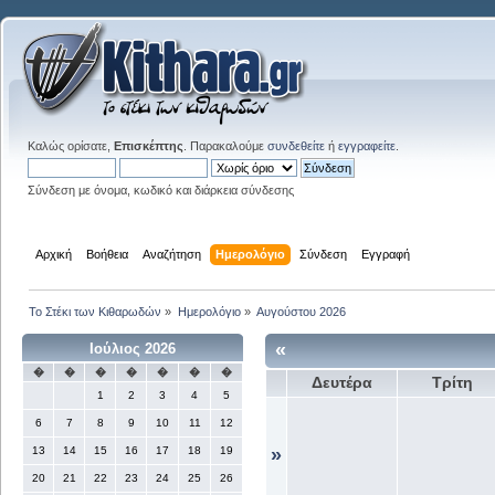
Καλώς ορίσατε,
Επισκέπτης
. Παρακαλούμε
συνδεθείτε
ή
εγγραφείτε
.
Σύνδεση με όνομα, κωδικό και διάρκεια σύνδεσης
Αρχική
Βοήθεια
Αναζήτηση
Ημερολόγιο
Σύνδεση
Εγγραφή
Το Στέκι των Κιθαρωδών
»
Ημερολόγιο
»
Αυγούστου 2026
«
Ιούλιος 2026
�
�
�
�
�
�
�
Δευτέρα
Τρίτη
1
2
3
4
5
6
7
8
9
10
11
12
13
14
15
16
17
18
19
»
20
21
22
23
24
25
26