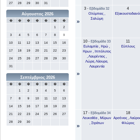
27
28
29
30
31
3
4
-
Εβδομάδα 32
Ολύμπιος ,
Εξακουστοδιανό
Αύγουστος 2026
Σαλώμη
»
�
�
�
�
�
�
�
1
2
3
4
5
6
7
8
9
10
11
-
Εβδομάδα 33
10
11
12
13
14
15
16
Ευλαμπία , Ηρώ ,
Εύπλους
17
18
19
20
21
22
23
Ηρων , Ιππόλυτος
, Λαυρέντιος ,
24
25
26
27
28
29
30
Λώρα, Λάουρα,
Λαυρεντία
31
»
Σεπτέμβριος 2026
�
�
�
�
�
�
�
1
2
3
4
5
6
7
8
9
10
11
12
13
14
15
16
17
18
19
20
17
18
-
Εβδομάδα 34
21
22
23
24
25
26
27
Λευκοθέα , Μύρων
Αρσένιος , Λαύρος
28
29
30
, Στράτων
Φλώρος
»