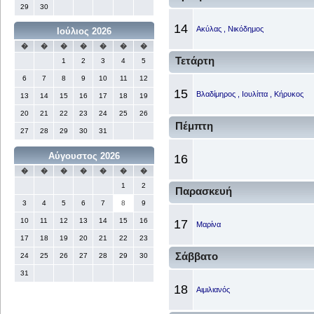
29
30
14
Ακύλας , Νικόδημος
Ιούλιος 2026
�
�
�
�
�
�
�
Τετάρτη
1
2
3
4
5
6
7
8
9
10
11
12
15
Βλαδίμηρος , Ιουλίττα , Κήρυκος
13
14
15
16
17
18
19
20
21
22
23
24
25
26
Πέμπτη
27
28
29
30
31
Αύγουστος 2026
16
�
�
�
�
�
�
�
1
2
Παρασκευή
3
4
5
6
7
8
9
10
11
12
13
14
15
16
17
Μαρίνα
17
18
19
20
21
22
23
Σάββατο
24
25
26
27
28
29
30
31
18
Αιμιλιανός