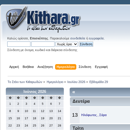
Καλώς ορίσατε,
Επισκέπτης
. Παρακαλούμε
συνδεθείτε
ή
εγγραφείτε
.
Σύνδεση με όνομα, κωδικό και διάρκεια σύνδεσης
Αρχική
Βοήθεια
Αναζήτηση
Ημερολόγιο
Σύνδεση
Εγγραφή
Το Στέκι των Κιθαρωδών
»
Ημερολόγιο
»
Ιουλίου 2026
»
Εβδομάδα 29
«
Ιούνιος 2026
�
�
�
�
�
�
�
Δευτέρα
1
2
3
4
5
6
7
8
9
10
11
12
13
14
13
Ηλιόφωτος , Σάρα
15
16
17
18
19
20
21
22
23
24
25
26
27
28
Τρίτη