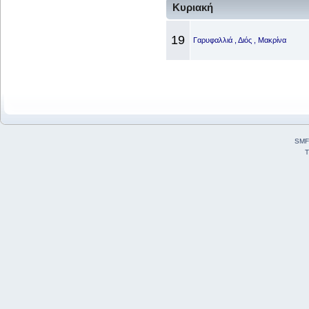
Κυριακή
19
Γαρυφαλλιά , Διός , Μακρίνα
SMF
T