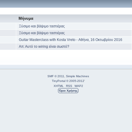
Μήνυμα
Ξύσιμο και βάψιμο ταστιέρας
Ξύσιμο και βάψιμο ταστιέρας
Guitar Masterclass with Kosta Vreto - Αθήνα, 16 Οκτωβρίου 2016
Απ: Αυτό το wiring είναι σωστό?
SMF © 2011
,
Simple Machines
TinyPortal
© 2005-2012
'
XHTML
RSS
WAP2
Όροι Χρήσης