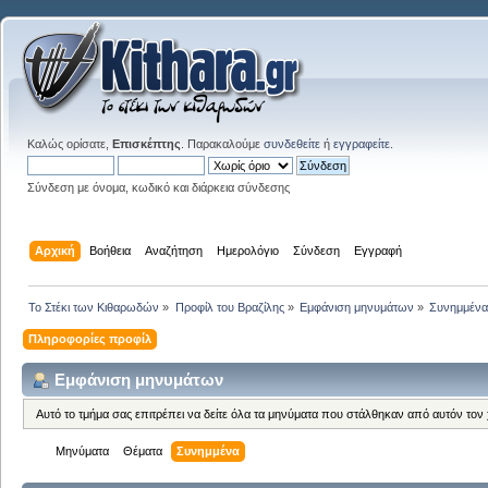
Καλώς ορίσατε,
Επισκέπτης
. Παρακαλούμε
συνδεθείτε
ή
εγγραφείτε
.
Σύνδεση με όνομα, κωδικό και διάρκεια σύνδεσης
Αρχική
Βοήθεια
Αναζήτηση
Ημερολόγιο
Σύνδεση
Εγγραφή
Το Στέκι των Κιθαρωδών
»
Προφίλ του Βραζίλης
»
Εμφάνιση μηνυμάτων
»
Συνημμέν
Πληροφορίες προφίλ
Εμφάνιση μηνυμάτων
Αυτό το τμήμα σας επιτρέπει να δείτε όλα τα μηνύματα που στάλθηκαν από αυτόν τον
Μηνύματα
Θέματα
Συνημμένα