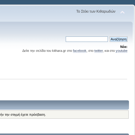
Το Στέκι των Κιθαρωδών
Νέα:
Δείτε την σελίδα του kithara.gr στο
facebook
, στο
twitter
, και στο
youtube
τήν την στιγμή έχετε πρόσβαση.