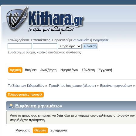
Καλώς ορίσατε,
Επισκέπτης
. Παρακαλούμε
συνδεθείτε
ή
εγγραφείτε
.
Σύνδεση με όνομα, κωδικό και διάρκεια σύνδεσης
Αρχική
Βοήθεια
Αναζήτηση
Ημερολόγιο
Σύνδεση
Εγγραφή
Το Στέκι των Κιθαρωδών
»
Προφίλ του hot_sauce (φλουτσ)
»
Εμφάνιση μηνυμάτων
»
Πληροφορίες προφίλ
Εμφάνιση μηνυμάτων
Αυτό το τμήμα σας επιτρέπει να δείτε όλα τα μηνύματα που στάλθηκαν από αυτόν τον
στιγμή έχετε πρόσβαση.
Μηνύματα
Θέματα
Συνημμένα