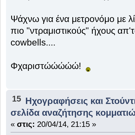
Ψάχνω για ένα μετρονόμο με λί
πιο "ντραμιστικούς" ήχους απ'τ
cowbells....
Φχαριστώώώώώ!
15
Ηχογραφήσεις και Στούντ
σελίδα αναζήτησης κομματιώ
«
στις:
20/04/14, 21:15 »