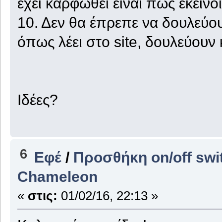
έχει καρφωθεί είναι πως εκείνοι
10. Δεν θα έπρεπε να δουλεύου
όπως λέει στο site, δουλεύουν
Ιδέες?
6
Εφέ
/
Προσθήκη on/off swi
Chameleon
«
στις:
01/02/16, 22:13 »