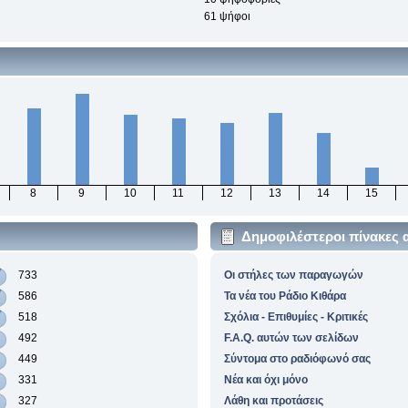
61 ψήφοι
8
9
10
11
12
13
14
15
Δημοφιλέστεροι πίνακες 
733
Οι στήλες των παραγωγών
586
Τα νέα του Ράδιο Κιθάρα
518
Σχόλια - Επιθυμίες - Κριτικές
492
F.A.Q. αυτών των σελίδων
449
Σύντομα στο ραδιόφωνό σας
331
Νέα και όχι μόνο
327
Λάθη και προτάσεις