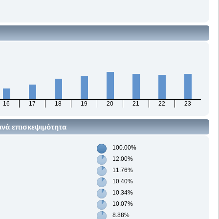
16
17
18
19
20
21
22
23
ανά επισκεψιμότητα
100.00%
12.00%
11.76%
10.40%
10.34%
10.07%
8.88%