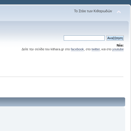
Το Στέκι των Κιθαρωδών
Νέα:
Δείτε την σελίδα του kithara.gr στο
facebook
, στο
twitter
, και στο
youtube