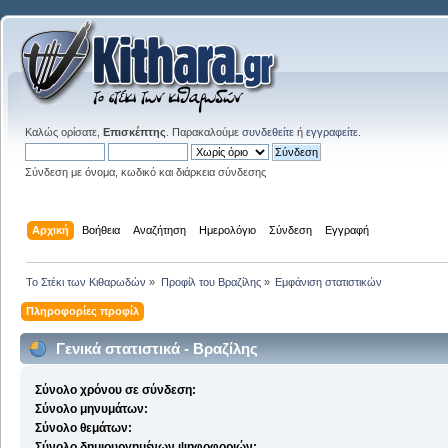
Καλώς ορίσατε,
Επισκέπτης
. Παρακαλούμε
συνδεθείτε
ή
εγγραφείτε
.
Σύνδεση με όνομα, κωδικό και διάρκεια σύνδεσης
Αρχική
Βοήθεια
Αναζήτηση
Ημερολόγιο
Σύνδεση
Εγγραφή
Το Στέκι των Κιθαρωδών
»
Προφίλ του Βραζίλης
»
Εμφάνιση στατιστικών
Πληροφορίες προφίλ
Γενικά στατιστικά - Βραζίλης
Σύνολο χρόνου σε σύνδεση:
Σύνολο μηνυμάτων:
Σύνολο θεμάτων:
Σύνολο δημιουργημένων ψηφοφοριών: