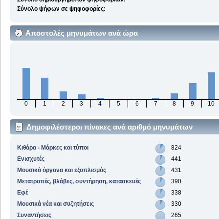
Σύνολο ψήφων σε ψηφοφορίες:
Αποστολές μηνυμάτων ανά ώρα
0
1
2
3
4
5
6
7
8
9
10
Δημοφιλέστεροι πίνακες ανά αριθμό μηνυμάτων
Κιθάρα - Μάρκες και τύποι
824
Ενισχυτές
441
Μουσικά όργανα και εξοπλισμός
431
Μετατροπές, βλάβες, συντήρηση, κατασκευές
390
Εφέ
338
Μουσικά νέα και συζητήσεις
330
Συναντήσεις
265