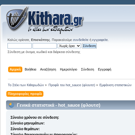
Καλώς ορίσατε,
Επισκέπτης
. Παρακαλούμε
συνδεθείτε
ή
εγγραφείτε
.
Σύνδεση με όνομα, κωδικό και διάρκεια σύνδεσης
Αρχική
Βοήθεια
Αναζήτηση
Ημερολόγιο
Σύνδεση
Εγγραφή
Το Στέκι των Κιθαρωδών
»
Προφίλ του hot_sauce (φλουτσ)
»
Εμφάνιση στατιστικών
Πληροφορίες προφίλ
Γενικά στατιστικά - hot_sauce (φλουτσ)
Σύνολο χρόνου σε σύνδεση:
Σύνολο μηνυμάτων:
Σύνολο θεμάτων:
Σύνολο δημιουργημένων ψηφοφοριών: