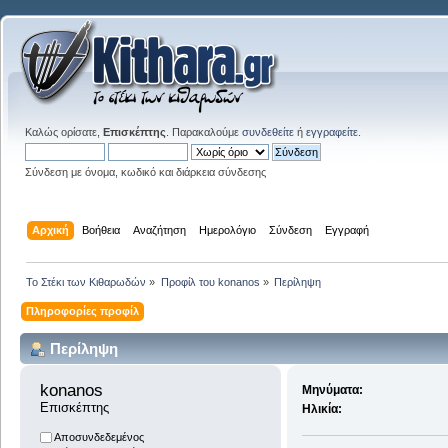
Καλώς ορίσατε,
Επισκέπτης
. Παρακαλούμε
συνδεθείτε
ή
εγγραφείτε
.
Σύνδεση με όνομα, κωδικό και διάρκεια σύνδεσης
Αρχική
Βοήθεια
Αναζήτηση
Ημερολόγιο
Σύνδεση
Εγγραφή
Το Στέκι των Κιθαρωδών
»
Προφίλ του konanos
»
Περίληψη
Πληροφορίες προφίλ
Περίληψη
konanos 
Μηνύματα:
Επισκέπτης
Ηλικία:
Αποσυνδεδεμένος