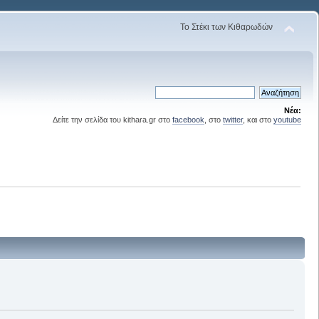
Το Στέκι των Κιθαρωδών
Νέα:
Δείτε την σελίδα του kithara.gr στο
facebook
, στο
twitter
, και στο
youtube