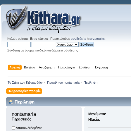
Καλώς ορίσατε,
Επισκέπτης
. Παρακαλούμε
συνδεθείτε
ή
εγγραφείτε
.
Σύνδεση με όνομα, κωδικό και διάρκεια σύνδεσης
Αρχική
Βοήθεια
Αναζήτηση
Ημερολόγιο
Σύνδεση
Εγγραφή
Το Στέκι των Κιθαρωδών
»
Προφίλ του nontamaria
»
Περίληψη
Πληροφορίες προφίλ
Περίληψη
nontamaria 
Μηνύματα:
Περαστικός
Ηλικία:
Αποσυνδεδεμένος