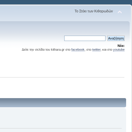
Το Στέκι των Κιθαρωδών
Νέα:
Δείτε την σελίδα του kithara.gr στο
facebook
, στο
twitter
, και στο
youtube