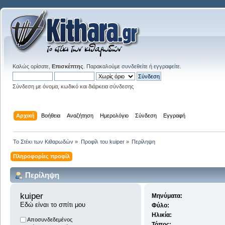
Καλώς ορίσατε,
Επισκέπτης
. Παρακαλούμε
συνδεθείτε
ή
εγγραφείτε
.
Σύνδεση με όνομα, κωδικό και διάρκεια σύνδεσης
Αρχική
Βοήθεια
Αναζήτηση
Ημερολόγιο
Σύνδεση
Εγγραφή
Το Στέκι των Κιθαρωδών
»
Προφίλ του kuiper
»
Περίληψη
Πληροφορίες προφίλ
Περίληψη
kuiper 
Μηνύματα:
Εδώ είναι το σπίτι μου
Φύλο:
Ηλικία:
Αποσυνδεδεμένος
Τόπος: