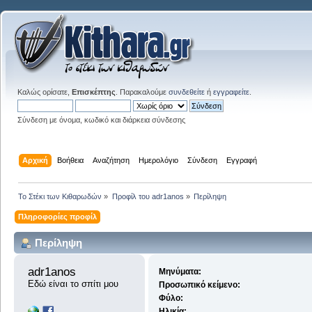
Καλώς ορίσατε,
Επισκέπτης
. Παρακαλούμε
συνδεθείτε
ή
εγγραφείτε
.
Σύνδεση με όνομα, κωδικό και διάρκεια σύνδεσης
Αρχική
Βοήθεια
Αναζήτηση
Ημερολόγιο
Σύνδεση
Εγγραφή
Το Στέκι των Κιθαρωδών
»
Προφίλ του adr1anos
»
Περίληψη
Πληροφορίες προφίλ
Περίληψη
adr1anos 
Μηνύματα:
Εδώ είναι το σπίτι μου
Προσωπικό κείμενο:
Φύλο:
Ηλικία: