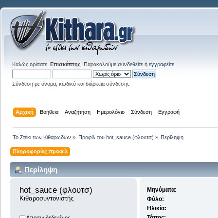
Καλώς ορίσατε,
Επισκέπτης
. Παρακαλούμε
συνδεθείτε
ή
εγγραφείτε
.
Σύνδεση με όνομα, κωδικό και διάρκεια σύνδεσης
Αρχική
Βοήθεια
Αναζήτηση
Ημερολόγιο
Σύνδεση
Εγγραφή
Το Στέκι των Κιθαρωδών
»
Προφίλ του hot_sauce (φλουτσ)
»
Περίληψη
Πληροφορίες προφίλ
Περίληψη
hot_sauce (φλουτσ) 
Μηνύματα:
Κιθαροσυντονιστής
Φύλο:
Ηλικία:
Τόπος:
Αποσυνδεδεμένος