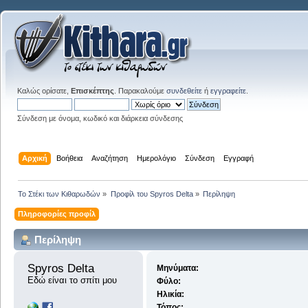
Καλώς ορίσατε,
Επισκέπτης
. Παρακαλούμε
συνδεθείτε
ή
εγγραφείτε
.
Σύνδεση με όνομα, κωδικό και διάρκεια σύνδεσης
Αρχική
Βοήθεια
Αναζήτηση
Ημερολόγιο
Σύνδεση
Εγγραφή
Το Στέκι των Κιθαρωδών
»
Προφίλ του Spyros Delta
»
Περίληψη
Πληροφορίες προφίλ
Περίληψη
Spyros Delta 
Μηνύματα:
Εδώ είναι το σπίτι μου
Φύλο:
Ηλικία:
Τόπος: