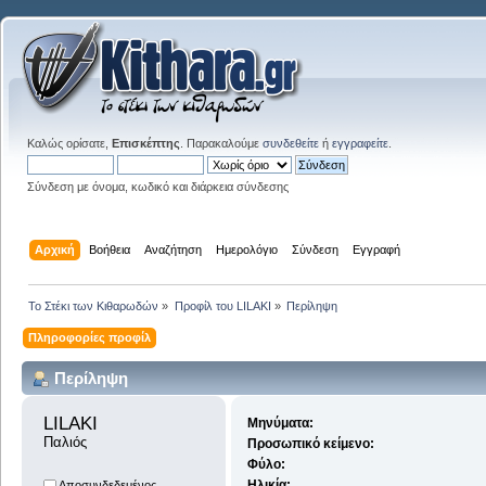
Καλώς ορίσατε,
Επισκέπτης
. Παρακαλούμε
συνδεθείτε
ή
εγγραφείτε
.
Σύνδεση με όνομα, κωδικό και διάρκεια σύνδεσης
Αρχική
Βοήθεια
Αναζήτηση
Ημερολόγιο
Σύνδεση
Εγγραφή
Το Στέκι των Κιθαρωδών
»
Προφίλ του LILAKI
»
Περίληψη
Πληροφορίες προφίλ
Περίληψη
LILAKI 
Μηνύματα:
Παλιός
Προσωπικό κείμενο:
Φύλο:
Ηλικία:
Αποσυνδεδεμένος