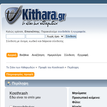
Καλώς ορίσατε,
Επισκέπτης
. Παρακαλούμε
συνδεθείτε
ή
εγγραφείτε
.
Σύνδεση με όνομα, κωδικό και διάρκεια σύνδεσης
Αρχική
Βοήθεια
Αναζήτηση
Ημερολόγιο
Σύνδεση
Εγγραφή
Το Στέκι των Κιθαρωδών
»
Προφίλ του Kosthrash
»
Περίληψη
Πληροφορίες προφίλ
Περίληψη
Kosthrash 
Μηνύματα:
Εδώ είναι το σπίτι μου
Προσωπικό κείμενο:
Φύλο:
Ηλικία:
Αποσυνδεδεμένος