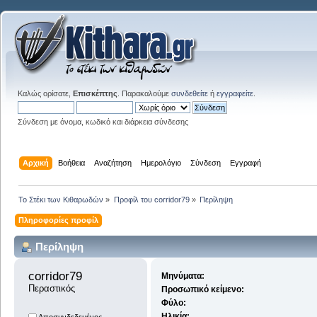
Καλώς ορίσατε,
Επισκέπτης
. Παρακαλούμε
συνδεθείτε
ή
εγγραφείτε
.
Σύνδεση με όνομα, κωδικό και διάρκεια σύνδεσης
Αρχική
Βοήθεια
Αναζήτηση
Ημερολόγιο
Σύνδεση
Εγγραφή
Το Στέκι των Κιθαρωδών
»
Προφίλ του corridor79
»
Περίληψη
Πληροφορίες προφίλ
Περίληψη
corridor79 
Μηνύματα:
Περαστικός
Προσωπικό κείμενο:
Φύλο:
Ηλικία: