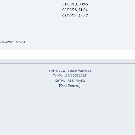
31/03/10, 03:45
08/08/26, 11:04
07/09/24, 14:47
ch?v=wwiq--zeV84
SMF © 2011
,
Simple Machines
TinyPortal
© 2005-2012
'
XHTML
RSS
WAP2
Όροι Χρήσης