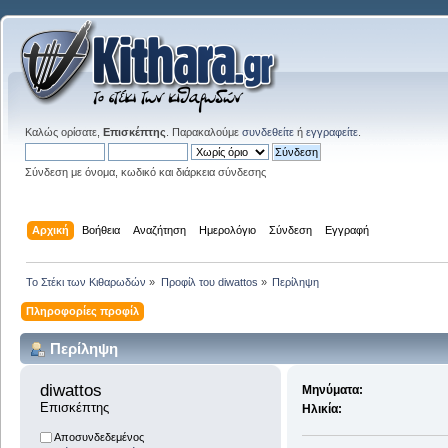
Καλώς ορίσατε,
Επισκέπτης
. Παρακαλούμε
συνδεθείτε
ή
εγγραφείτε
.
Σύνδεση με όνομα, κωδικό και διάρκεια σύνδεσης
Αρχική
Βοήθεια
Αναζήτηση
Ημερολόγιο
Σύνδεση
Εγγραφή
Το Στέκι των Κιθαρωδών
»
Προφίλ του diwattos
»
Περίληψη
Πληροφορίες προφίλ
Περίληψη
diwattos 
Μηνύματα:
Επισκέπτης
Ηλικία:
Αποσυνδεδεμένος