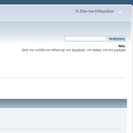
Το Στέκι των Κιθαρωδών
Νέα:
Δείτε την σελίδα του kithara.gr στο
facebook
, στο
twitter
, και στο
youtube